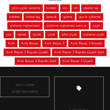
şifon çiçek süsleme
kordon
inci
tül
plastik taş
kurdele
kristal taş
boncuk
işleme
ayıcık süsleme
süsleme malzemeleri
süsleme malzemesi satın al
çiçek
süs
dantel
fiyonk
çiçek
şifon çiçek
süsleme çiçek
Kırık
Kırık Beyaz
Kırık Beyaz 3
Kırık Beyaz 3 Boyutlu
Kırık Beyaz 3 Boyutlu Çiçekli
Kırık Beyaz 3 Boyutlu Çiçekli Şerit
Kırık Beyaz 3 Boyutlu Şerit
Kırık Beyaz 3 Çiçekli
1000 TL ÜZERİ
ÜCRETSİZ KARGO