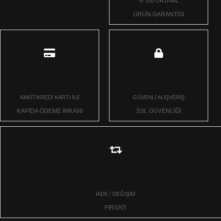
% 100 ORJİNAL
ÜRÜN GARANTİSİ
NAKİT/KREDİ KARTI İLE
GÜVENLİ ALIŞVERİŞ
KAPIDA ÖDEME İMKANI
SSL GÜVENLİĞİ
İADE / DEĞİŞİM
FIRSATI