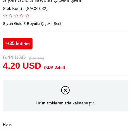
Siyah Gold 3 Boyutlu Çiçekli Şerit
Stok Kodu
(SACS-032)
Siyah Gold 3 Boyutlu Çiçekli Şerit
35
%
İndirim
6.44 USD
(KDV Dahil)
4.20 USD
(KDV Dahil)
Ürün stoklarımızda kalmamıştır.
Renk