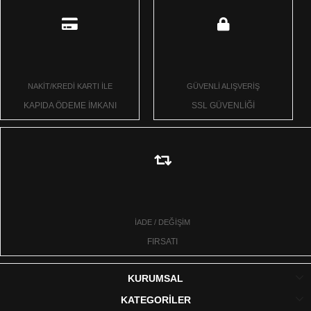
NAKİT/KREDİ KARTI İLE
GÜVENLİ ALIŞVERİŞ
KAPIDA ÖDEME İMKANI
SSL GÜVENLİĞİ
İADE / DEĞİŞİM
FIRSATI
KURUMSAL
KATEGORİLER