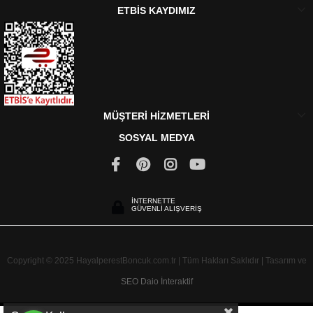
ETBİS KAYDIMIZ
MÜŞTERİ HİZMETLERİ
SOSYAL MEDYA
İNTERNETTE
GÜVENLİ ALIŞVERİŞ
Copyright © 2025 HayalperestBoncuk.com.tr | Tüm Hakları Saklıdır | Tasarım ve
SEO
Daio İnteraktif