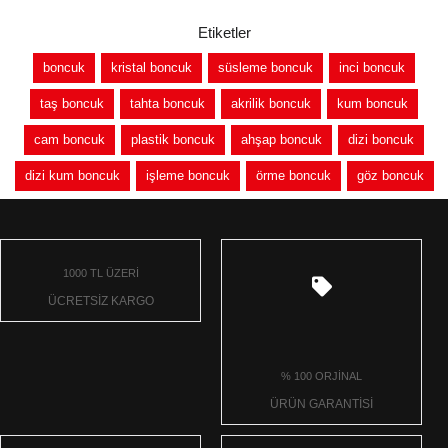
Etiketler
boncuk
kristal boncuk
süsleme boncuk
inci boncuk
taş boncuk
tahta boncuk
akrilik boncuk
kum boncuk
cam boncuk
plastik boncuk
ahşap boncuk
dizi boncuk
dizi kum boncuk
işleme boncuk
örme boncuk
göz boncuk
1000 TL ÜZERİ
ÜCRETSİZ KARGO
% 100 ORJİNAL
ÜRÜN GARANTİSİ