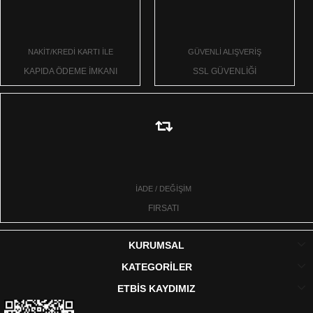
NAKİT/KREDİ KARTI İLE
GÜVENLİ ALIŞVERİŞ
KAPIDA ÖDEME İMKANI
SSL GÜVENLİĞİ
İADE / DEĞİŞİM
FIRSATI
KURUMSAL
KATEGORİLER
ETBİS KAYDIMIZ