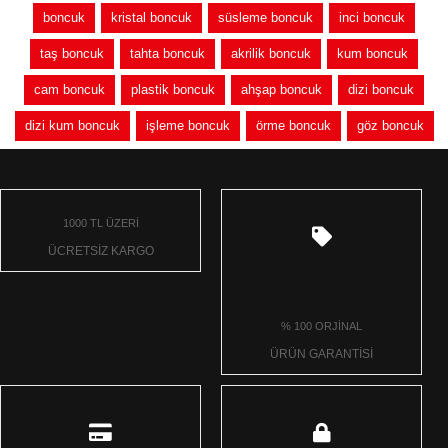
boncuk
kristal boncuk
süsleme boncuk
inci boncuk
taş boncuk
tahta boncuk
akrilik boncuk
kum boncuk
cam boncuk
plastik boncuk
ahşap boncuk
dizi boncuk
dizi kum boncuk
işleme boncuk
örme boncuk
göz boncuk
1000 TL ÜZERİ
ÜCRETSİZ KARGO
% 100 ORJİNAL
ÜRÜN GARANTİSİ