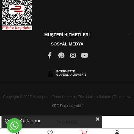
MÜŞTERİ HİZMETLERİ
SOSYAL MEDYA
İNTERNETTE
GÜVENLİ ALIŞVERİŞ
Copyright © 2025 HayalperestBoncuk.com.tr | Tüm Hakları Saklıdır | Tasarım ve
SEO
Daio İnteraktif
Çerez Kullanımı