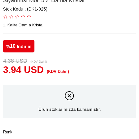
Siyahımsı Mor Dizi Damla Kristal
Stok Kodu
(DK1-025)
1. Kalite Damla Kristal
10
%
İndirim
4.38 USD
(KDV Dahil)
3.94 USD
(KDV Dahil)
Ürün stoklarımızda kalmamıştır.
Renk