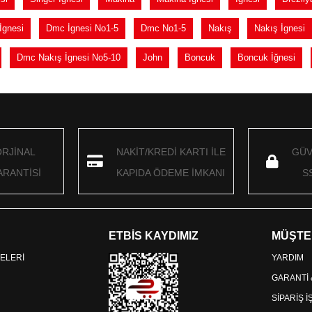
İgnesi
Dmc İgnesi No1-5
Dmc No1-5
Nakış
Nakış İgnesi
Dmc Nakış İgnesi No5-10
John
Boncuk
Boncuk İğnesi
ORJİNAL
NAKİT/KREDİ KARTI İLE
GÜV
RANTİSİ
KAPIDA ÖDEME İMKANI
S
ETBİS KAYDIMIZ
MÜŞTE
ELERİ
YARDIM
GARANTİ
SİPARİŞ 