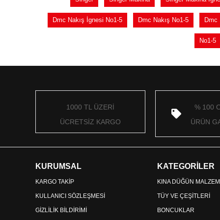
Dmc Nakış İgnesi No1-5
Dmc Nakış No1-5
Dmc 
No1-5
1000 TL ÜZERİ
% 100 
ÜCRETSİZ KARGO
ÜRÜN GA
KURUMSAL
KATEGORİLER
KARGO TAKİP
KINA DÜĞÜN MALZEM
KULLANICI SÖZLEŞMESİ
TÜY VE ÇEŞİTLERİ
GİZLİLİK BİLDİRİMİ
BONCUKLAR