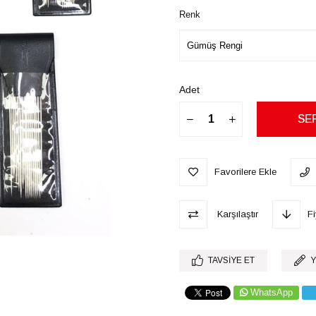
Renk
Adet
Favorilere Ekle
Karşılaştır
F
TAVSIYE ET
Y
WhatsApp