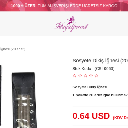
1000 ₺ ÜZERİ
TÜM ALIŞVERİŞLERDE ÜCRETSİZ KARGO
ELERİ
PARTİ VE SÜS MALZEMELERİ
TÜY
BONCUKLAR
TOPTAN
DİĞER
İğnesi (20 adet )
Sosyete Dikiş İğnesi (20
Stok Kodu
(CSI-0063)
Sosyete Dikiş İğnesi
1 pakette 20 adet igne bulunmakt
0.64 USD
(KDV Da