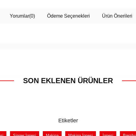
Yorumlar
(0)
Ödeme Seçenekleri
Ürün Önerileri
SON EKLENEN ÜRÜNLER
Etiketler
si
Singer İgnesi
Makina
Makina İgnesi
İgnesi
Brezily