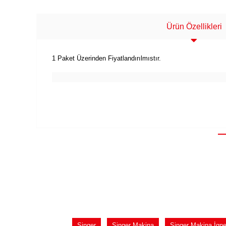
Ürün Özellikleri
1 Paket Üzerinden Fiyatlandırılmıstır.
Singer
Singer Makina
Singer Makina İgne