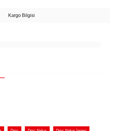
Kargo Bilgisi
a
Dmc
Dmc Nakış
Dmc Nakış İgnesi