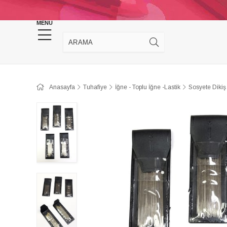
KINA DÜĞÜN MALZEMELERİ
TAKI MALZEM
MENU
Anasayfa
Tuhafiye
İğne - Toplu İğne -Lastik
Sosyete Dikiş 