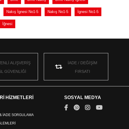
Nakış İgnesi No1-5
Nakış No1-5
İgnesi No1-5
İğnesi
ENLİ ALIŞVERİŞ
İADE / DEĞİŞİM
SL GÜVENLİĞİ
FIRSATI
Rİ HİZMETLERİ
SOSYAL MEDYA
 & İADE SORGULAMA
İŞLEMLERİ