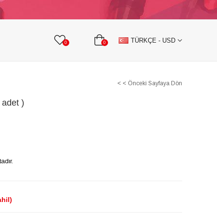
KURDELE
TAŞLI TEKSTİL AKSESUARLARI
TÜRKÇE - USD
0
0
< < Önceki Sayfaya Dön
 adet )
adır.
hil)