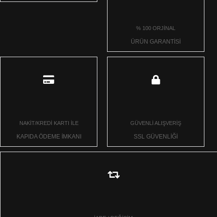
% 100 ORJİNAL
ÜRÜN GARANTİSİ
NAKİT/KREDİ KARTI İLE
GÜVENLİ ALIŞVERİŞ
KAPIDA ÖDEME İMKANI
SSL GÜVENLİĞİ