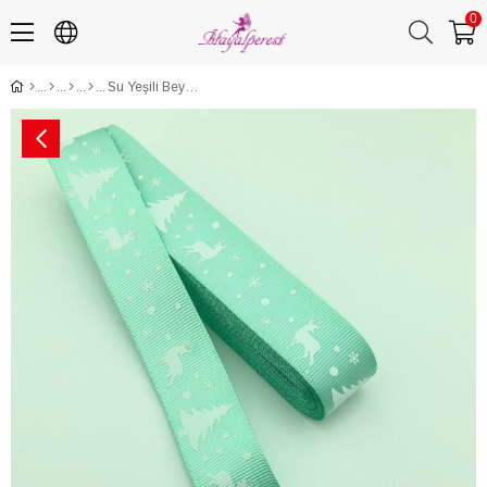
0
Su Yeşili Beyaz Çam Ağacı Baskılı Yılbaşı Kurdelesi 10 Mt