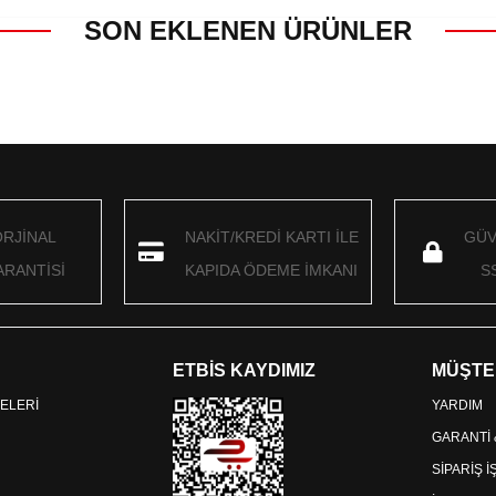
SON EKLENEN ÜRÜNLER
ORJİNAL
NAKİT/KREDİ KARTI İLE
GÜV
RANTİSİ
KAPIDA ÖDEME İMKANI
S
ETBİS KAYDIMIZ
MÜŞTE
ELERİ
YARDIM
GARANTİ
SİPARİŞ 