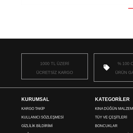
1000 TL ÜZERİ
% 100 
ÜCRETSİZ KARGO
ÜRÜN GA
KURUMSAL
KATEGORİLER
KARGO TAKİP
KINA DÜĞÜN MALZEM
KULLANICI SÖZLEŞMESİ
TÜY VE ÇEŞİTLERİ
GİZLİLİK BİLDİRİMİ
BONCUKLAR