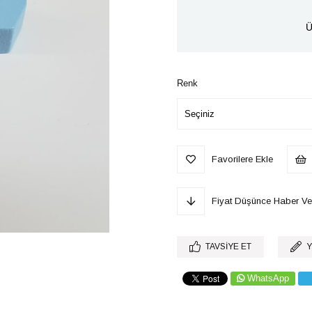
Ü
Renk
Favorilere Ekle
Fiyat Düşünce Haber Ve
TAVSIYE ET
Y
WhatsApp