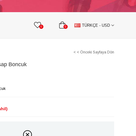
KURDELE
TAŞLI TEKSTİL AKSESUARLARI
TÜRKÇE - USD
0
0
< < Önceki Sayfaya Dön
hşap Boncuk
ncuk
hil)