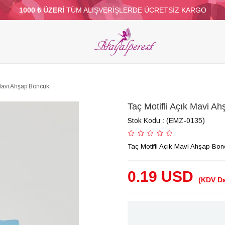
1000 ₺ ÜZERİ
TÜM ALIŞVERİŞLERDE ÜCRETSİZ KARGO
ELERİ
PARTİ VE SÜS MALZEMELERİ
TÜY
BONCUKLAR
TOPTAN
DİĞER
 Mavi Ahşap Boncuk
Taç Motifli Açık Mavi A
Stok Kodu
(EMZ-0135)
Taç Motifli Açık Mavi Ahşap Bo
0.19 USD
(KDV Da