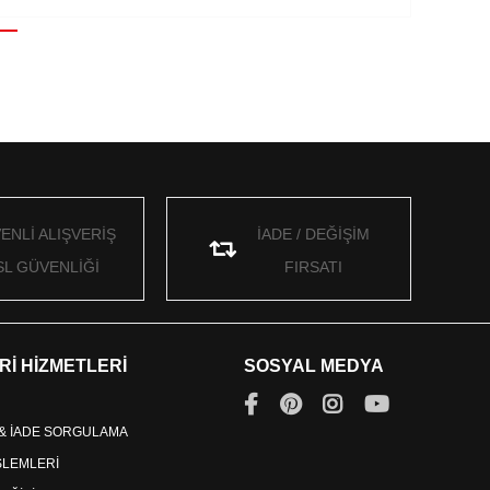
ENLİ ALIŞVERİŞ
İADE / DEĞİŞİM
SL GÜVENLİĞİ
FIRSATI
Rİ HİZMETLERİ
SOSYAL MEDYA
 & İADE SORGULAMA
İŞLEMLERİ