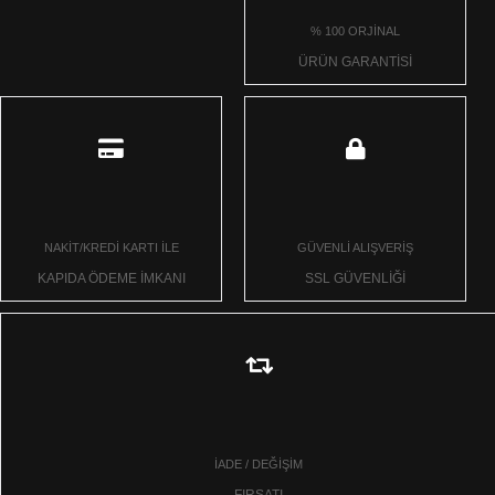
% 100 ORJİNAL
ÜRÜN GARANTİSİ
NAKİT/KREDİ KARTI İLE
GÜVENLİ ALIŞVERİŞ
KAPIDA ÖDEME İMKANI
SSL GÜVENLİĞİ
İADE / DEĞİŞİM