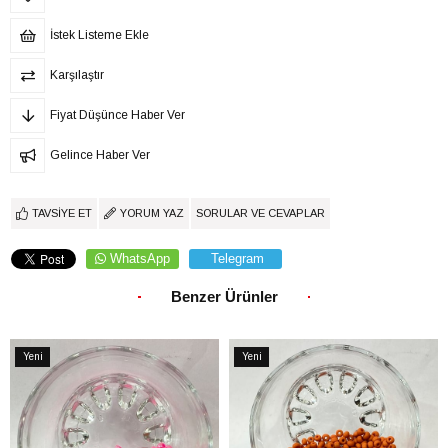
İstek Listeme Ekle
Karşılaştır
Fiyat Düşünce Haber Ver
Gelince Haber Ver
TAVSIYE ET
YORUM YAZ
SORULAR VE CEVAPLAR
WhatsApp
Telegram
Benzer Ürünler
Yeni
Yeni
Ürün
Ürün