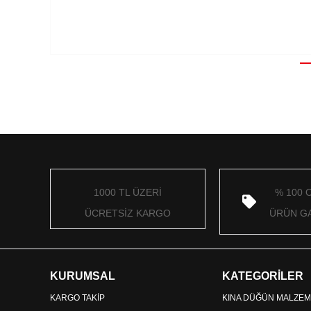
1000 TL ÜZERİ
% 100 
ÜCRETSİZ KARGO
ÜRÜN GA
KURUMSAL
KATEGORİLER
KARGO TAKİP
KINA DÜĞÜN MALZEM