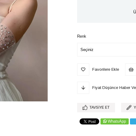
Ü
Renk
Favorilere Ekle
Fiyat Düşünce Haber Ve
TAVSIYE ET
Y
WhatsApp