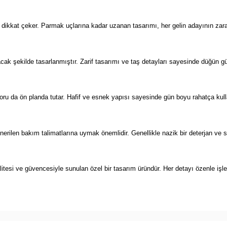
dikkat çeker. Parmak uçlarına kadar uzanan tasarımı, her gelin adayının zarafe
yacak şekilde tasarlanmıştır. Zarif tasarımı ve taş detayları sayesinde düğü
foru da ön planda tutar. Hafif ve esnek yapısı sayesinde gün boyu rahatça kul
erilen bakım talimatlarına uymak önemlidir. Genellikle nazik bir deterjan ve
tesi ve güvencesiyle sunulan özel bir tasarım üründür. Her detayı özenle iş