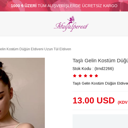
1000 ₺ ÜZERİ
TÜM ALIŞVERİŞLERDE ÜCRETSİZ KARGO
ELERİ
PARTİ VE SÜS MALZEMELERİ
TÜY
BONCUKLAR
TOPTAN
DİĞER
Gelin Kostüm Düğün Eldiveni Uzun Tül Eldiven
Taşlı Gelin Kostüm Düğü
Stok Kodu
(trnd2266)
Taşlı Gelin Kostüm Düğün Eldive
13.00 USD
(KDV 