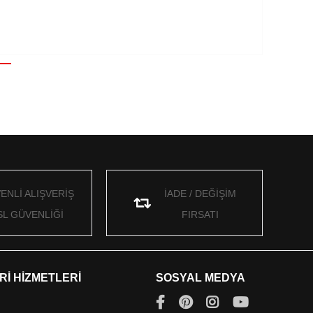
ENLİ ALIŞVERİŞ
İADE / DEĞİŞİM
SL GÜVENLİĞİ
FIRSATI
Rİ HİZMETLERİ
SOSYAL MEDYA