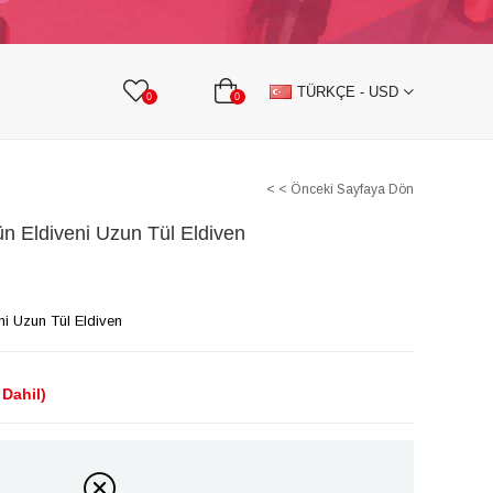
KURDELE
TAŞLI TEKSTİL AKSESUARLARI
TÜRKÇE - USD
0
0
< < Önceki Sayfaya Dön
n Eldiveni Uzun Tül Eldiven
ni Uzun Tül Eldiven
Dahil)