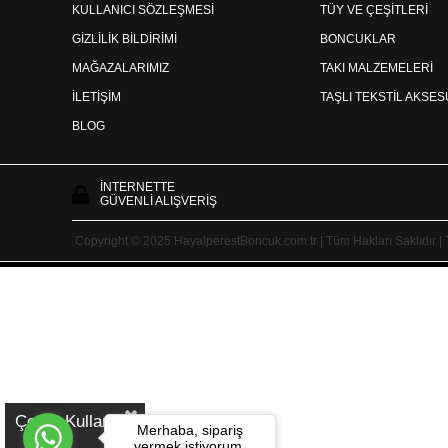
KULLANICI SÖZLEŞMESİ
TÜY VE ÇEŞİTLERİ
GİZLİLİK BİLDİRİMİ
BONCUKLAR
MAĞAZALARIMIZ
TAKI MALZEMELERİ
İLETİŞİM
TAŞLI TEKSTİL AKSE
BLOG
İNTERNETTE
GÜVENLİ ALIŞVERİŞ
Copyright © 2025 HayalperestBoncuk.com.tr | Tüm Hakları Saklıdır |
Çerez Kullanımı
Merhaba, sipariş
vermek istiyorum.