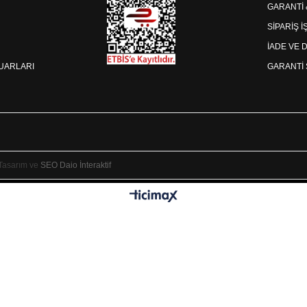
GARANTİ
SİPARİŞ 
İADE VE 
SUARLARI
GARANTİ 
 Tasarım ve
SEO
Daio İnteraktif