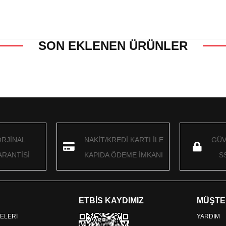
SON EKLENEN ÜRÜNLER
ORJİNAL
NAKİT/KREDİ KARTI İLE
GÜV
RANTİSİ
KAPIDA ÖDEME İMKANI
S
ETBİS KAYDIMIZ
MÜŞTE
ELERİ
YARDIM