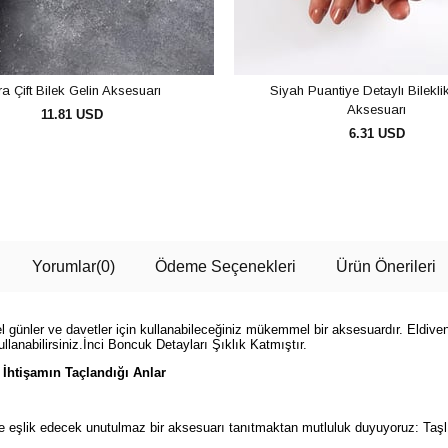
a Çift Bilek Gelin Aksesuarı
Siyah Puantiye Detaylı Bilekli
Aksesuarı
11.81 USD
6.31 USD
SEPETE EKLE
SEPETE EKLE
Yorumlar
(0)
Ödeme Seçenekleri
Ürün Önerileri
özel günler ve davetler için kullanabileceğiniz mükemmel bir aksesuardır. Eldiven 
llanabilirsiniz.İnci Boncuk Detayları Şıklık Katmıştır.
 İhtişamın Taçlandığı Anlar
 eşlik edecek unutulmaz bir aksesuarı tanıtmaktan mutluluk duyuyoruz: Taşlı 