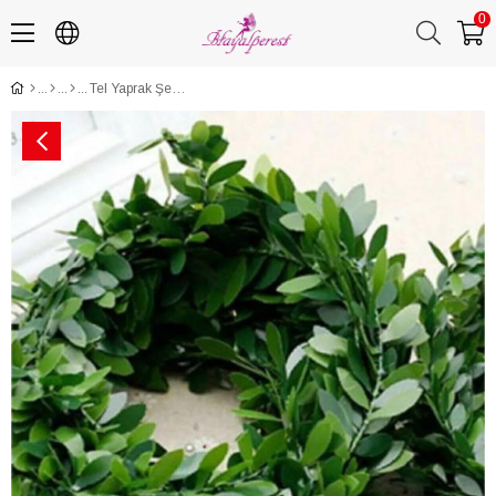
0
Tel Yaprak Şerit Yapay Taç Sarmaşık Süs Yeşil Yapraklı Sarmaşık 7 mt