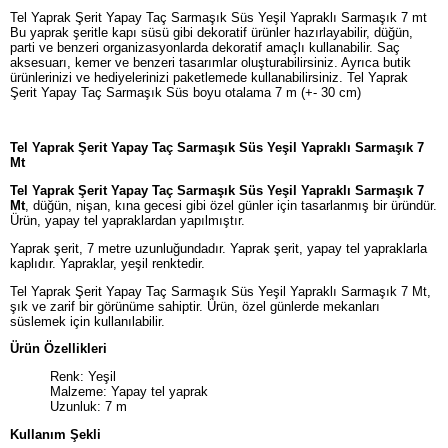
Tel Yaprak Şerit Yapay Taç Sarmaşık Süs Yeşil Yapraklı Sarmaşık 7 mt
Bu yaprak şeritle kapı süsü gibi dekoratif ürünler hazırlayabilir, düğün,
parti ve benzeri organizasyonlarda dekoratif amaçlı kullanabilir. Saç
aksesuarı, kemer ve benzeri tasarımlar oluşturabilirsiniz. Ayrıca butik
ürünlerinizi ve hediyelerinizi paketlemede kullanabilirsiniz. Tel Yaprak
Şerit Yapay Taç Sarmaşık Süs boyu otalama 7 m (+- 30 cm)
Tel Yaprak Şerit Yapay Taç Sarmaşık Süs Yeşil Yapraklı Sarmaşık 7
Mt
Tel Yaprak Şerit Yapay Taç Sarmaşık Süs Yeşil Yapraklı Sarmaşık 7
Mt
, düğün, nişan, kına gecesi gibi özel günler için tasarlanmış bir üründür.
Ürün, yapay tel yapraklardan yapılmıştır.
Yaprak şerit, 7 metre uzunluğundadır. Yaprak şerit, yapay tel yapraklarla
kaplıdır. Yapraklar, yeşil renktedir.
Tel Yaprak Şerit Yapay Taç Sarmaşık Süs Yeşil Yapraklı Sarmaşık 7 Mt,
şık ve zarif bir görünüme sahiptir. Ürün, özel günlerde mekanları
süslemek için kullanılabilir.
Ürün Özellikleri
Renk: Yeşil
Malzeme: Yapay tel yaprak
Uzunluk: 7 m
Kullanım Şekli