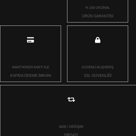
% 100 ORJİNAL
ÜRÜN GARANTİSİ
NAKİT/KREDİ KARTI İLE
GÜVENLİ ALIŞVERİŞ
KAPIDA ÖDEME İMKANI
SSL GÜVENLİĞİ
İADE / DEĞİŞİM
FIRSATI