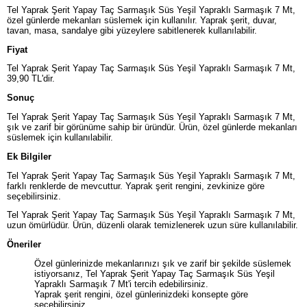
Tel Yaprak Şerit Yapay Taç Sarmaşık Süs Yeşil Yapraklı Sarmaşık 7 Mt,
özel günlerde mekanları süslemek için kullanılır. Yaprak şerit, duvar,
tavan, masa, sandalye gibi yüzeylere sabitlenerek kullanılabilir.
Fiyat
Tel Yaprak Şerit Yapay Taç Sarmaşık Süs Yeşil Yapraklı Sarmaşık 7 Mt,
39,90 TL'dir.
Sonuç
Tel Yaprak Şerit Yapay Taç Sarmaşık Süs Yeşil Yapraklı Sarmaşık 7 Mt,
şık ve zarif bir görünüme sahip bir üründür. Ürün, özel günlerde mekanları
süslemek için kullanılabilir.
Ek Bilgiler
Tel Yaprak Şerit Yapay Taç Sarmaşık Süs Yeşil Yapraklı Sarmaşık 7 Mt,
farklı renklerde de mevcuttur. Yaprak şerit rengini, zevkinize göre
seçebilirsiniz.
Tel Yaprak Şerit Yapay Taç Sarmaşık Süs Yeşil Yapraklı Sarmaşık 7 Mt,
uzun ömürlüdür. Ürün, düzenli olarak temizlenerek uzun süre kullanılabilir.
Öneriler
Özel günlerinizde mekanlarınızı şık ve zarif bir şekilde süslemek
istiyorsanız, Tel Yaprak Şerit Yapay Taç Sarmaşık Süs Yeşil
Yapraklı Sarmaşık 7 Mt'i tercih edebilirsiniz.
Yaprak şerit rengini, özel günlerinizdeki konsepte göre
seçebilirsiniz.