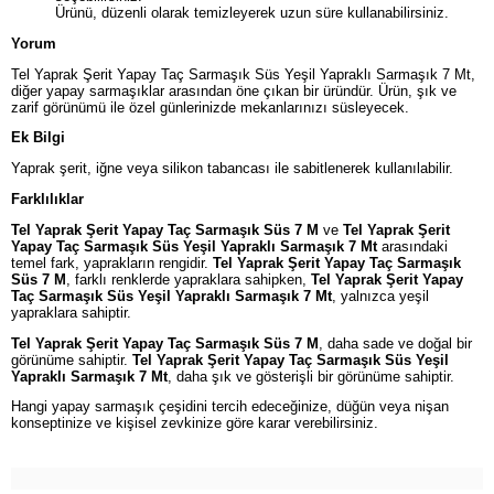
Ürünü, düzenli olarak temizleyerek uzun süre kullanabilirsiniz.
Yorum
Tel Yaprak Şerit Yapay Taç Sarmaşık Süs Yeşil Yapraklı Sarmaşık 7 Mt,
diğer yapay sarmaşıklar arasından öne çıkan bir üründür. Ürün, şık ve
zarif görünümü ile özel günlerinizde mekanlarınızı süsleyecek.
Ek Bilgi
Yaprak şerit, iğne veya silikon tabancası ile sabitlenerek kullanılabilir.
Farklılıklar
Tel Yaprak Şerit Yapay Taç Sarmaşık Süs 7 M
ve
Tel Yaprak Şerit
Yapay Taç Sarmaşık Süs Yeşil Yapraklı Sarmaşık 7 Mt
arasındaki
temel fark, yaprakların rengidir.
Tel Yaprak Şerit Yapay Taç Sarmaşık
Süs 7 M
, farklı renklerde yapraklara sahipken,
Tel Yaprak Şerit Yapay
Taç Sarmaşık Süs Yeşil Yapraklı Sarmaşık 7 Mt
, yalnızca yeşil
yapraklara sahiptir.
Tel Yaprak Şerit Yapay Taç Sarmaşık Süs 7 M
, daha sade ve doğal bir
görünüme sahiptir.
Tel Yaprak Şerit Yapay Taç Sarmaşık Süs Yeşil
Yapraklı Sarmaşık 7 Mt
, daha şık ve gösterişli bir görünüme sahiptir.
Hangi yapay sarmaşık çeşidini tercih edeceğinize, düğün veya nişan
konseptinize ve kişisel zevkinize göre karar verebilirsiniz.