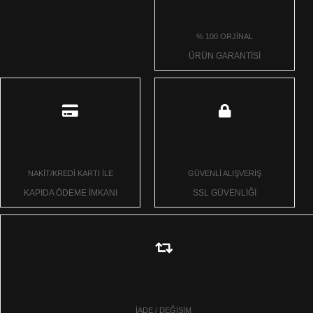
% 100 ORJİNAL
ÜRÜN GARANTİSİ
NAKİT/KREDİ KARTI İLE
GÜVENLİ ALIŞVERİŞ
KAPIDA ÖDEME İMKANI
SSL GÜVENLİĞİ
İADE / DEĞİŞİM