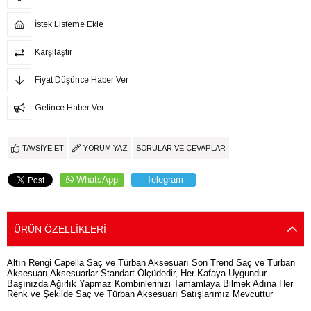
İstek Listeme Ekle
Karşılaştır
Fiyat Düşünce Haber Ver
Gelince Haber Ver
TAVSIYE ET
YORUM YAZ
SORULAR VE CEVAPLAR
WhatsApp
Telegram
ÜRÜN ÖZELLIKLERI
Altın Rengi Capella Saç ve Türban Aksesuarı Son Trend Saç ve Türban
Aksesuarı Aksesuarlar Standart Ölçüdedir, Her Kafaya Uygundur.
Başınızda Ağırlık Yapmaz Kombinlerinizi Tamamlaya Bilmek Adına Her
Renk ve Şekilde Saç ve Türban Aksesuarı Satışlarımız Mevcuttur