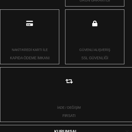
ÜRÜN GARANTİSİ
NAKİT/KREDİ KARTI İLE
GÜVENLİ ALIŞVERİŞ
KAPIDA ÖDEME İMKANI
SSL GÜVENLİĞİ
İADE / DEĞİŞİM
FIRSATI
KURUMSAL