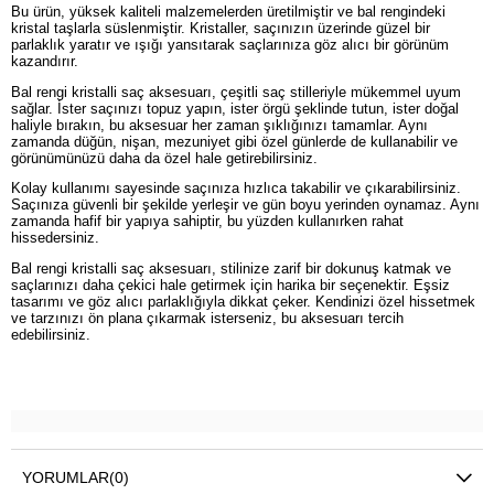
Bu ürün, yüksek kaliteli malzemelerden üretilmiştir ve bal rengindeki
kristal taşlarla süslenmiştir. Kristaller, saçınızın üzerinde güzel bir
parlaklık yaratır ve ışığı yansıtarak saçlarınıza göz alıcı bir görünüm
kazandırır.
Bal rengi kristalli saç aksesuarı, çeşitli saç stilleriyle mükemmel uyum
sağlar. İster saçınızı topuz yapın, ister örgü şeklinde tutun, ister doğal
haliyle bırakın, bu aksesuar her zaman şıklığınızı tamamlar. Aynı
zamanda düğün, nişan, mezuniyet gibi özel günlerde de kullanabilir ve
görünümünüzü daha da özel hale getirebilirsiniz.
Kolay kullanımı sayesinde saçınıza hızlıca takabilir ve çıkarabilirsiniz.
Saçınıza güvenli bir şekilde yerleşir ve gün boyu yerinden oynamaz. Aynı
zamanda hafif bir yapıya sahiptir, bu yüzden kullanırken rahat
hissedersiniz.
Bal rengi kristalli saç aksesuarı, stilinize zarif bir dokunuş katmak ve
saçlarınızı daha çekici hale getirmek için harika bir seçenektir. Eşsiz
tasarımı ve göz alıcı parlaklığıyla dikkat çeker. Kendinizi özel hissetmek
ve tarzınızı ön plana çıkarmak isterseniz, bu aksesuarı tercih
edebilirsiniz.
YORUMLAR
(0)