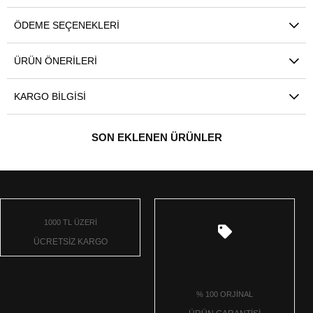
ÖDEME SEÇENEKLERI
ÜRÜN ÖNERILERI
KARGO BILGISI
SON EKLENEN ÜRÜNLER
1000 TL ÜZERİ
ÜCRETSİZ KARGO
% 100 ORJİNAL