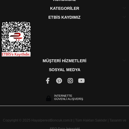
KATEGORİLER
ETBİS KAYDIMIZ
MÜŞTERİ HİZMETLERİ
SOSYAL MEDYA
İNTERNETTE
GÜVENLİ ALIŞVERİŞ
Copyright © 2025 HayalperestBoncuk.com.tr | Tüm Hakları Saklıdır | Tasarım ve
SEO
Daio İnteraktif