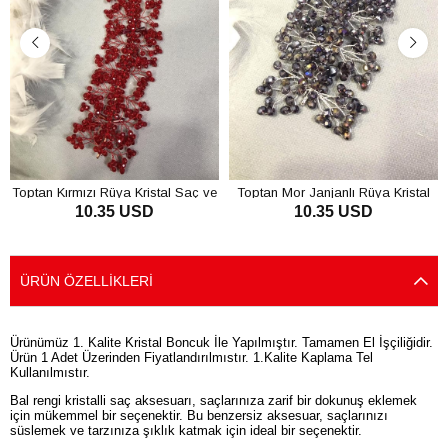
Toptan Kırmızı Rüya Kristal Saç ve
Toptan Mor Janjanlı Rüya Kristal
10.35 USD
10.35 USD
Türban Aksesuarı
Saç ve Türban Aksesuarı
SEPETE EKLE
SEPETE EKLE
ÜRÜN ÖZELLIKLERI
Ürünümüz 1. Kalite Kristal Boncuk İle Yapılmıştır. Tamamen El İşçiliğidir.
Ürün 1 Adet Üzerinden Fiyatlandırılmıstır. 1.Kalite Kaplama Tel
Kullanılmıstır.
Bal rengi kristalli saç aksesuarı, saçlarınıza zarif bir dokunuş eklemek
için mükemmel bir seçenektir. Bu benzersiz aksesuar, saçlarınızı
süslemek ve tarzınıza şıklık katmak için ideal bir seçenektir.