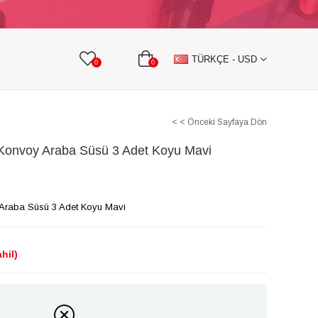
KURDELE
TAŞLI TEKSTİL AKSESUARLARI
TÜRKÇE - USD
0
0
< < Önceki Sayfaya Dön
Konvoy Araba Süsü 3 Adet Koyu Mavi
Araba Süsü 3 Adet Koyu Mavi
hil)