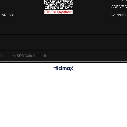
İADE VE 
SUARLARI
GARANTİ 
 Tasarım ve
SEO
Daio İnteraktif