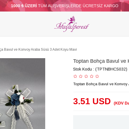
1000 ₺ ÜZERİ
TÜM ALIŞVERİŞLERDE ÜCRETSİZ KARGO
ELERİ
PARTİ VE SÜS MALZEMELERİ
TÜY
BONCUKLAR
TOPTAN
DİĞER
ça Bavul ve Konvoy Araba Süsü 3 Adet Koyu Mavi
Toptan Bohça Bavul ve 
Stok Kodu
(TPTNBHCS032)
Toptan Bohça Bavul ve Konvoy 
3.51 USD
(KDV Da