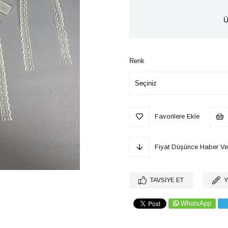
Ü
Renk
Favorilere Ekle
Fiyat Düşünce Haber Ve
TAVSIYE ET
Y
WhatsApp