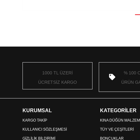
1000 TL ÜZERİ
% 100 
ÜCRETSİZ KARGO
ÜRÜN GA
KURUMSAL
KATEGORİLER
KARGO TAKİP
KINA DÜĞÜN MALZEM
KULLANICI SÖZLEŞMESİ
TÜY VE ÇEŞİTLERİ
GİZLİLİK BİLDİRİMİ
BONCUKLAR