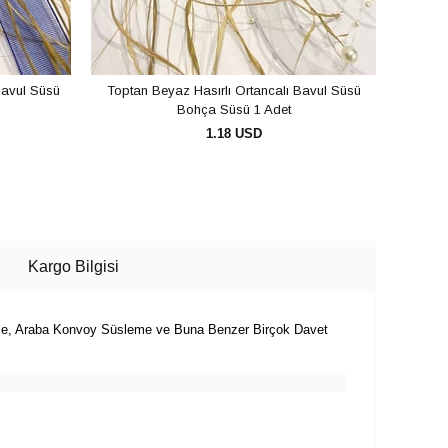
Bavul Süsü
Toptan Beyaz Hasırlı Ortancalı Bavul Süsü
Topta
Bohça Süsü 1 Adet
1.18 USD
SEPETE EKLE
Kargo Bilgisi
me, Araba Konvoy Süsleme ve Buna Benzer Birçok Davet