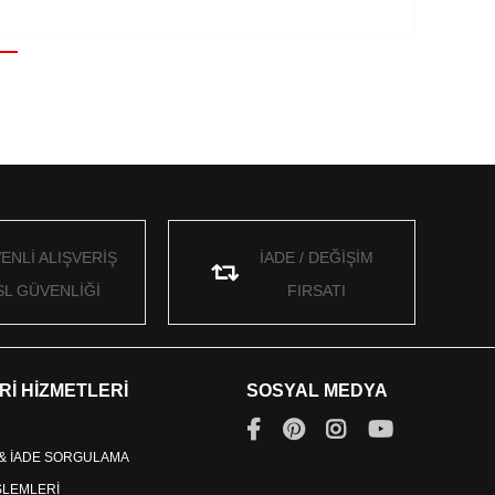
ENLİ ALIŞVERİŞ
İADE / DEĞİŞİM
SL GÜVENLİĞİ
FIRSATI
Rİ HİZMETLERİ
SOSYAL MEDYA
 & İADE SORGULAMA
İŞLEMLERİ