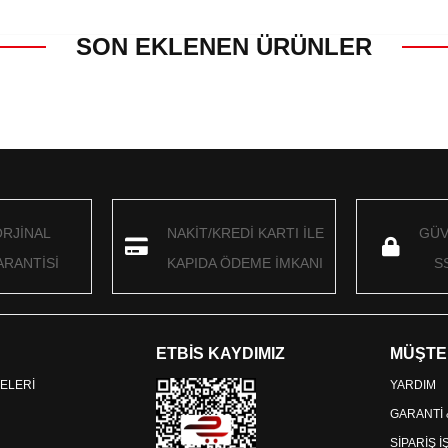
SON EKLENEN ÜRÜNLER
ORJİNAL
NAKİT/KREDİ KARTI İLE
GÜV
RANTİSİ
KAPIDA ÖDEME İMKANI
S
ETBİS KAYDIMIZ
MÜŞTE
ELERİ
YARDIM
GARANTİ
SİPARİŞ 