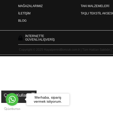
MAĞAZALARIMIZ
TAKI MALZEMELERİ
İLETİŞİM
TAŞLI TEKSTİL AKSE
BLOG
İNTERNETTE
GÜVENLİ ALIŞVERİŞ
Copyright © 2025 HayalperestBoncuk.com.tr | Tüm Hakları Saklıdır |
Çerez Kullanımı
Merhaba, sipariş
vermek istiyorum.