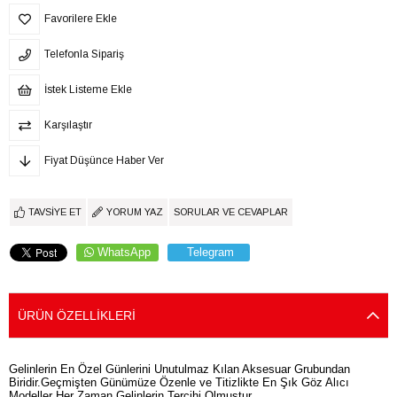
Favorilere Ekle
Telefonla Sipariş
İstek Listeme Ekle
Karşılaştır
Fiyat Düşünce Haber Ver
TAVSIYE ET
YORUM YAZ
SORULAR VE CEVAPLAR
WhatsApp
Telegram
ÜRÜN ÖZELLIKLERI
Gelinlerin En Özel Günlerini Unutulmaz Kılan Aksesuar Grubundan
Biridir.Geçmişten Günümüze Özenle ve Titizlikte En Şık Göz Alıcı
Modeller Her Zaman Gelinlerin Tercihi Olmuştur.