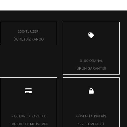
1000 TL ÜZERİ
ÜCRETSİZ KARGO
% 100 ORJİNAL
ÜRÜN GARANTİSİ
NAKİT/KREDİ KARTI İLE
GÜVENLİ ALIŞVERİŞ
KAPIDA ÖDEME İMKANI
SSL GÜVENLİĞİ