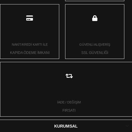
NAKİT/KREDİ KARTI İLE
GÜVENLİ ALIŞVERİŞ
KAPIDA ÖDEME İMKANI
SSL GÜVENLİĞİ
İADE / DEĞİŞİM
FIRSATI
KURUMSAL