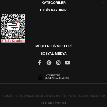
KATEGORİLER
ETBİS KAYDIMIZ
MÜŞTERİ HİZMETLERİ
SOSYAL MEDYA
İNTERNETTE
GÜVENLİ ALIŞVERİŞ
Copyright © 2025 HayalperestBoncuk.com.tr | Tüm Hakları Saklıdır | Tasarım ve
SEO
Daio İnteraktif