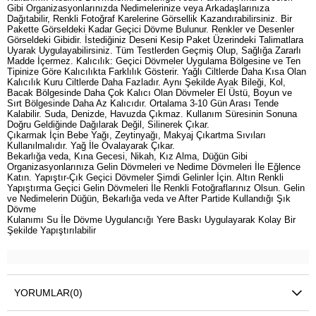
Gibi Organizasyonlarınızda Nedimelerinize veya Arkadaşlarınıza
Dağıtabilir, Renkli Fotoğraf Karelerine Görsellik Kazandırabilirsiniz. Bir
Pakette Görseldeki Kadar Geçici Dövme Bulunur. Renkler ve Desenler
Görseldeki Gibidir. İstediğiniz Deseni Kesip Paket Üzerindeki Talimatlara
Uyarak Uygulayabilirsiniz. Tüm Testlerden Geçmiş Olup, Sağlığa Zararlı
Madde İçermez. Kalıcılık: Geçici Dövmeler Uygulama Bölgesine ve Ten
Tipinize Göre Kalıcılıkta Farklılık Gösterir. Yağlı Ciltlerde Daha Kısa Olan
Kalıcılık Kuru Ciltlerde Daha Fazladır. Aynı Şekilde Ayak Bileği, Kol,
Bacak Bölgesinde Daha Çok Kalıcı Olan Dövmeler El Üstü, Boyun ve
Sırt Bölgesinde Daha Az Kalıcıdır. Ortalama 3-10 Gün Arası Tende
Kalabilir. Suda, Denizde, Havuzda Çıkmaz. Kullanım Süresinin Sonuna
Doğru Geldiğinde Dağılarak Değil, Silinerek Çıkar.
Çıkarmak İçin Bebe Yağı, Zeytinyağı, Makyaj Çıkartma Sıvıları
Kullanılmalıdır. Yağ İle Ovalayarak Çıkar.
Bekarlığa veda, Kına Gecesi, Nikah, Kız Alma, Düğün Gibi
Organizasyonlarınıza Gelin Dövmeleri ve Nedime Dövmeleri İle Eğlence
Katın. Yapıştır-Çık Geçici Dövmeler Şimdi Gelinler İçin. Altın Renkli
Yapıştırma Geçici Gelin Dövmeleri İle Renkli Fotoğraflarınız Olsun. Gelin
ve Nedimelerin Düğün, Bekarlığa veda ve After Partide Kullandığı Şık
Dövme
Kulanımı Su İle Dövme Uygulancığı Yere Baskı Uygulayarak Kolay Bir
Şekilde Yapıştırılabilir
YORUMLAR
(0)