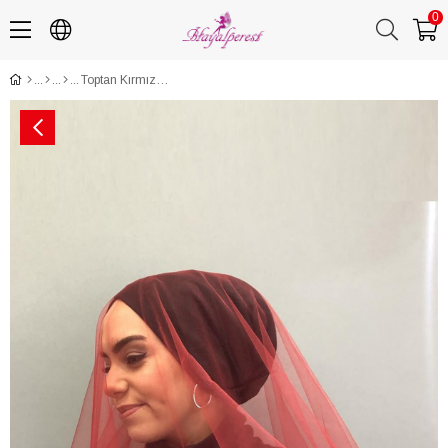
0
Toptan Kırmızı Güpürlü Gelin Duvağı Kına Yüz Örtüsü