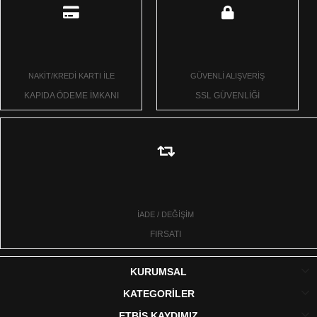
NAKİT/KREDİ KARTI İLE
GÜVENLİ ALIŞVERİŞ
KAPIDA ÖDEME İMKANI
SSL GÜVENLİĞİ
İADE / DEĞİŞİM
FIRSATI
KURUMSAL
KATEGORİLER
ETBİS KAYDIMIZ