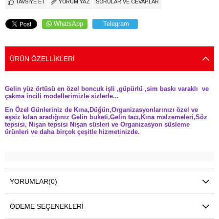
TAVSIYE ET
YORUM YAZ
SORULAR VE CEVAPLAR
WhatsApp
Telegram
ÜRÜN ÖZELLIKLERI
Gelin yüz örtüsü en özel boncuk işli ,güpürlü ,sim baskı varaklı ve
çakma incili modellerimizle sizlerle...
En Özel Günleriniz de Kına,Düğün,Organizasyonlarınızı özel ve
eşsiz kılan aradığınız Gelin buketi,Gelin tacı,Kına malzemeleri,Söz
tepsisi, Nişan tepsisi Nişan süsleri ve Organizasyon süsleme
ürünleri ve daha birçok çeşitle hizmetinizde.
YORUMLAR
(0)
ÖDEME SEÇENEKLERI