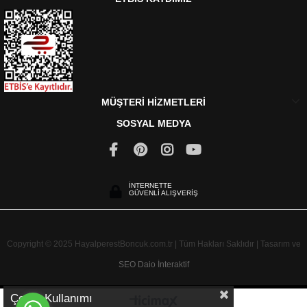
MÜŞTERİ HİZMETLERİ
SOSYAL MEDYA
İNTERNETTE
GÜVENLİ ALIŞVERİŞ
Copyright © 2025 HayalperestBoncuk.com.tr | Tüm Hakları Saklıdır | Tasarım ve
SEO
Daio İnteraktif
Çerez Kullanımı