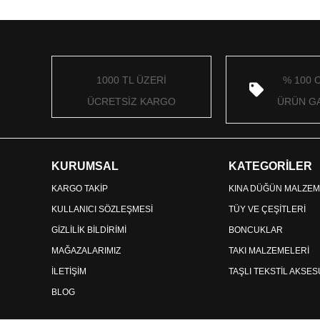
1000 TL ÜZERİ
% 100 
ÜCRETSİZ KARGO
ÜRÜN GA
KURUMSAL
KATEGORİLER
KARGO TAKİP
KINA DÜĞÜN MALZEM
KULLANICI SÖZLEŞMESİ
TÜY VE ÇEŞİTLERİ
GİZLİLİK BİLDİRİMİ
BONCUKLAR
MAĞAZALARIMIZ
TAKI MALZEMELERİ
İLETİŞİM
TAŞLI TEKSTİL AKSE
BLOG