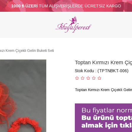
1000 ₺ ÜZERİ
TÜM ALIŞVERİŞLERDE ÜCRETSİZ KARGO
ELERİ
PARTİ VE SÜS MALZEMELERİ
TÜY
BONCUKLAR
TOPTAN
DİĞER
ızı Krem Çiçekli Gelin Buketi Seti
Toptan Kırmızı Krem Çiçe
Stok Kodu
(TPTNBKT-006)
Toptan Kırmızı Krem Çiçekli Gelin