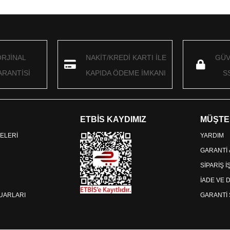
ORJİNAL
NAKİT/KREDİ KARTI İLE
GÜV
RANTİSİ
KAPIDA ÖDEME İMKANI
S
ETBİS KAYDIMIZ
MÜŞTE
ELERİ
YARDIM
GARANTİ
SİPARİŞ 
İADE VE 
SUARLARI
GARANTİ 