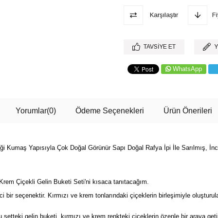
Karşılaştır
F
TAVSIYE ET
Y
WhatsApp
Yorumlar
(0)
Ödeme Seçenekleri
Ürün Önerileri
çeği Kumaş Yapısıyla Çok Doğal Görünür Sapı Doğal Rafya İpi İle Sarılmış, İ
em Çiçekli Gelin Buketi Seti'ni kısaca tanıtacağım.
i bir seçenektir. Kırmızı ve krem tonlarındaki çiçeklerin birleşimiyle oluşturula
 setteki gelin buketi, kırmızı ve krem renkteki çiçeklerin özenle bir araya getiri