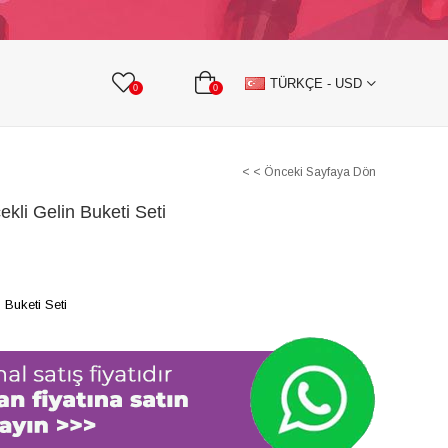
KURDELE
TAŞLI TEKSTİL AKSESUARLARI
TÜRKÇE - USD
0
0
< < Önceki Sayfaya Dön
kli Gelin Buketi Seti
 Buketi Seti