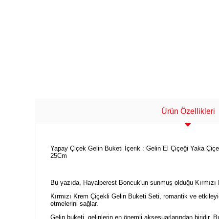
Ürün Özellikleri
Yapay Çiçek Gelin Buketi İçerik : Gelin El Çiçeği Yaka Çi
25Cm
Bu yazıda, Hayalperest Boncuk'un sunmuş olduğu Kırmızı Kr
Kırmızı Krem Çiçekli Gelin Buketi Seti, romantik ve etkileyic
etmelerini sağlar.
Gelin buketi, gelinlerin en önemli aksesuarlarından biridir. Bu