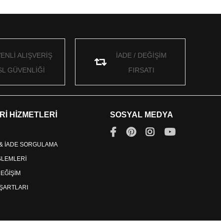
ENLİ ALIŞVERİŞ
İADE / DEĞİŞİM
SL GÜVENLİĞİ
FIRSATI
Rİ HİZMETLERİ
SOSYAL MEDYA
 & İADE SORGULAMA
İŞLEMLERİ
DEĞİŞİM
ŞARTLARI