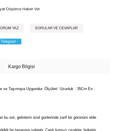
iyat Düşünce Haber Ver
ORUM YAZ
SORULAR VE CEVAPLAR
Telegram
Kargo Bilgisi
nce ve Taşımaya Uygundur. Ölçüleri: Uzunluk : 35Cm En :
n bu set, gelinlerin özel günlerinde zarif bir görünüm elde
ldiği bir tasarıma sahiptir. Canlı kırmızı çiçekler, buketin