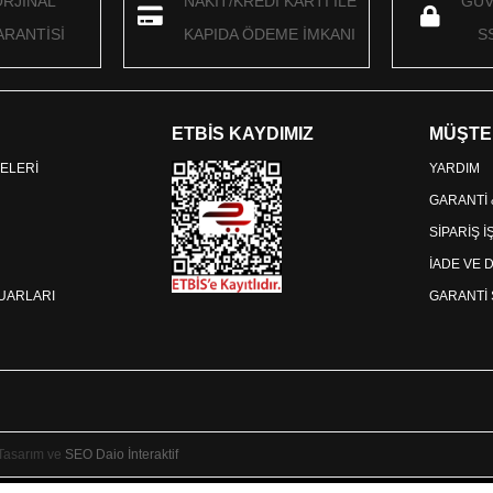
ORJİNAL
NAKİT/KREDİ KARTI İLE
GÜV
RANTİSİ
KAPIDA ÖDEME İMKANI
S
ETBİS KAYDIMIZ
MÜŞTE
ELERİ
YARDIM
GARANTİ
SİPARİŞ 
İADE VE 
SUARLARI
GARANTİ 
 Tasarım ve
SEO
Daio İnteraktif