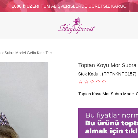
1000 ₺ ÜZERİ
TÜM ALIŞVERİŞLERDE ÜCRETSİZ KARGO
ELERİ
PARTİ VE SÜS MALZEMELERİ
TÜY
BONCUKLAR
TOPTAN
DİĞER
or Subra Model Gelin Kına Tacı
Toptan Koyu Mor Subra 
Stok Kodu
(TPTNKNTC157)
Toptan Koyu Mor Subra Model Ge