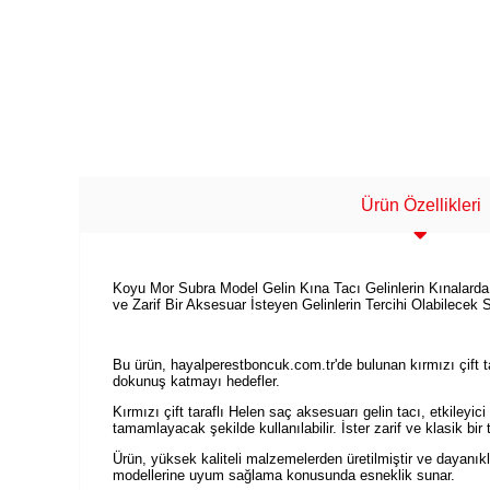
Ürün Özellikleri
Koyu Mor Subra Model Gelin Kına Tacı Gelinlerin Kınalarda B
ve Zarif Bir Aksesuar İsteyen Gelinlerin Tercihi Olabilecek
Bu ürün, hayalperestboncuk.com.tr'de bulunan kırmızı çift tar
dokunuş katmayı hedefler.
Kırmızı çift taraflı Helen saç aksesuarı gelin tacı, etkileyic
tamamlayacak şekilde kullanılabilir. İster zarif ve klasik b
Ürün, yüksek kaliteli malzemelerden üretilmiştir ve dayanıklı
modellerine uyum sağlama konusunda esneklik sunar.