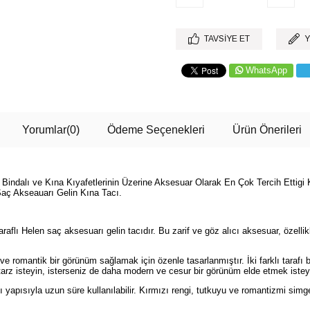
TAVSIYE ET
Y
WhatsApp
Yorumlar
(0)
Ödeme Seçenekleri
Ürün Önerileri
indalı ve Kına Kıyafetlerinin Üzerine Aksesuar Olarak En Çok Tercih Ettigi Kul
 Saç Akseauarı Gelin Kına Tacı.
aflı Helen saç aksesuarı gelin tacıdır. Bu zarif ve göz alıcı aksesuar, özellik
i ve romantik bir görünüm sağlamak için özenle tasarlanmıştır. İki farklı tarafı 
ir tarz isteyin, isterseniz de daha modern ve cesur bir görünüm elde etmek iste
 yapısıyla uzun süre kullanılabilir. Kırmızı rengi, tutkuyu ve romantizmi simgele