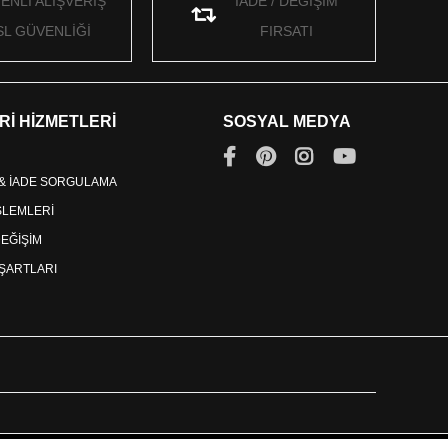
ENLİ ALIŞVERİŞ
İADE / DEĞİŞİM
SL GÜVENLİĞİ
FIRSATI
Rİ HİZMETLERİ
SOSYAL MEDYA
 & İADE SORGULAMA
İŞLEMLERİ
DEĞİŞİM
ŞARTLARI