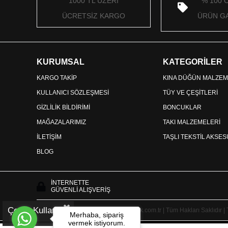
1000 TL ÜZERİ
% 100 
ÜCRETSİZ KARGO
ÜRÜN GA
KURUMSAL
KATEGORİLER
KARGO TAKİP
KINA DÜĞÜN MALZEM
KULLANICI SÖZLEŞMESİ
TÜY VE ÇEŞİTLERİ
GİZLİLİK BİLDİRİMİ
BONCUKLAR
MAĞAZALARIMIZ
TAKI MALZEMELERİ
İLETİŞİM
TAŞLI TEKSTİL AKSE
BLOG
İNTERNETTE
GÜVENLİ ALIŞVERİŞ
Çerez Kullanımı
Copyright © 2025 HayalperestBoncuk.com.tr | Tüm Hakları Saklıdır |
Merhaba, sipariş
vermek istiyorum.