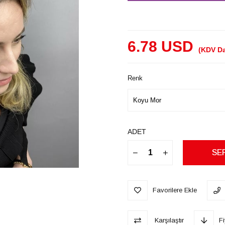
6.78 USD
(KDV Da
Renk
ADET
Favorilere Ekle
Karşılaştır
F