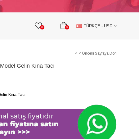
KURDELE
TAŞLI TEKSTİL AKSESUARLARI
TÜRKÇE - USD
0
0
< < Önceki Sayfaya Dön
Model Gelin Kına Tacı
lin Kına Tacı