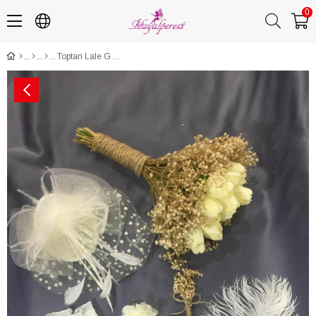
0
Toptan Lale Gelin Çiçeği - Eldiven - Nikah Şapkası - Kalem - Küpe - Yaka Çiçegi Seti