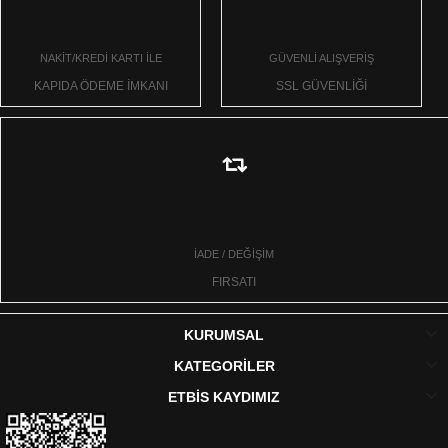
NAKİT/KREDİ KARTI İLE
GÜVENLİ ALIŞVERİŞ
KAPIDA ÖDEME İMKANI
SSL GÜVENLİĞİ
İADE / DEĞİŞİM
FIRSATI
KURUMSAL
KATEGORİLER
ETBİS KAYDIMIZ