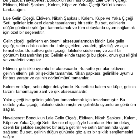
Bu yazıda, Hayalperest Boncuk'un sunmuş olduğu Lale Gelin Çiçeği,
Eldiven, Nikah Şapkası, Kalem, Küpe ve Yaka Çiçeği Seti'ni kısaca
tanıtacağım.
Lale Gelin Çiçeği, Eldiven, Nikah Şapkası, Kalem, Küpe ve Yaka Çiçeği
Seti, gelinler için özel olarak tasarlanmış bir settir. Bu set, gelinlerin
düğün gününde şıklığını tamamlamak ve tüm detaylarda uyum sağlamak
için özel bir seçenektir.
Gelin çiçeği, gelinlerin en önemli aksesuarlarından biridir. Lale gelin
çiçeği, setin odak noktasıdır. Lale çiçekleri, zarafeti, güzelliği ve aşkı
temsil eder. Bu setteki gelin çiçeği, lalelerle süslenmiş ve zarif bir
görünüm kazandırılmıştır. Gelinin elinde taşıdığı bu çiçek, onun güzelliğini
ve zarafetini vurgular.
Eldiven, gelinlikle uyumlu bir aksesuardır. Bu sette yer alan eldiven,
gelinin ellerini şık bir şekilde tamamlar. Nikah şapkası, gelinlikle uyumlu
bir tarz yaratır ve gelinin görünümünü tamamlar.
Kalem ve küpe, setin diğer detaylarıdır. Bu setteki kalem ve küpe, gelinin
tarzını tamamlayan zarif ve şık aksesuarlardır.
Yaka çiçeği ise gelinin şıklığını tamamlamak için tasarlanmıştır. Bu
setteki yaka çiçeği, lalelerle süslenmiştir ve gelinlikle uyumlu bir görünüm
sağlar.
Hayalperest Boncuk'un Lale Gelin Çiçeği, Eldiven, Nikah Şapkası, Kalem,
Küpe ve Yaka Çiçeği Seti, özenle el işçiliğiyle hazırlanır. Her bir detay,
özenli bir şekilde seçilerek bir araya getirilir ve setin tamamında uyum
sağlanır. Bu set, gelinin düğün gününde göz alıcı bir şıklık sergilemesini
sağlar.