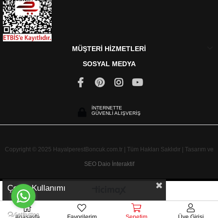
MÜŞTERİ HİZMETLERİ
SOSYAL MEDYA
İNTERNETTE
GÜVENLİ ALIŞVERİŞ
Copyright © 2025 HayalperestBoncuk.com.tr | Tüm Hakları Saklıdır | Tasarım ve
SEO
Daio İnteraktif
Çerez Kullanımı
Anasayfa
Favorilerim
Sepetim
Üye Girişi