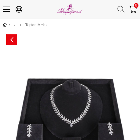
0
Toptan Mekik Zirkon Taşlı Kolye Küpe ve Bileklik Seti