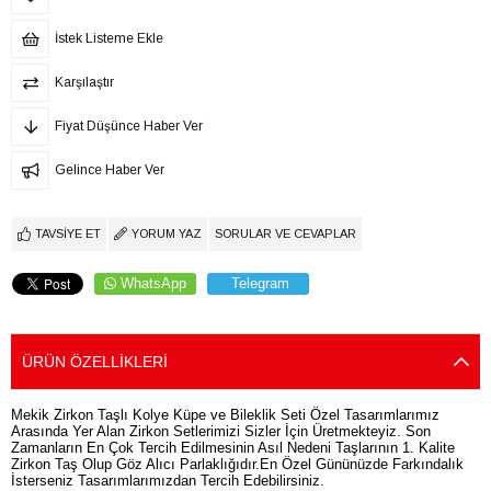
İstek Listeme Ekle
Karşılaştır
Fiyat Düşünce Haber Ver
Gelince Haber Ver
TAVSIYE ET
YORUM YAZ
SORULAR VE CEVAPLAR
WhatsApp
Telegram
ÜRÜN ÖZELLIKLERI
Mekik Zirkon Taşlı Kolye Küpe ve Bileklik Seti Özel Tasarımlarımız
Arasında Yer Alan Zirkon Setlerimizi Sizler İçin Üretmekteyiz. Son
Zamanların En Çok Tercih Edilmesinin Asıl Nedeni Taşlarının 1. Kalite
Zirkon Taş Olup Göz Alıcı Parlaklığıdır.En Özel Gününüzde Farkındalık
İsterseniz Tasarımlarımızdan Tercih Edebilirsiniz.