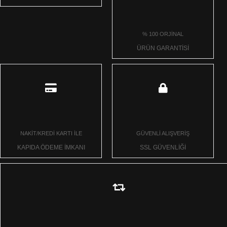
% 100 ORJİNAL
ÜRÜN GARANTİSİ
NAKİT/KREDİ KARTI İLE
GÜVENLİ ALIŞVERİŞ
KAPIDA ÖDEME İMKANI
SSL GÜVENLİĞİ