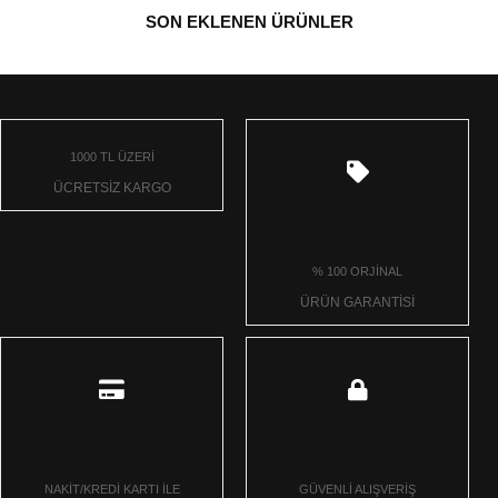
SON EKLENEN ÜRÜNLER
1000 TL ÜZERİ
ÜCRETSİZ KARGO
% 100 ORJİNAL
ÜRÜN GARANTİSİ
NAKİT/KREDİ KARTI İLE
GÜVENLİ ALIŞVERİŞ