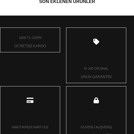
SON EKLENEN ÜRÜNLER
1000 TL ÜZERİ
ÜCRETSİZ KARGO
% 100 ORJİNAL
ÜRÜN GARANTİSİ
NAKİT/KREDİ KARTI İLE
GÜVENLİ ALIŞVERİŞ