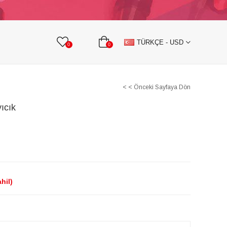
KURDELE
TAŞLI TEKSTİL AKSESUARLARI
TÜRKÇE - USD
0
0
< < Önceki Sayfaya Dön
yıcık
hil)