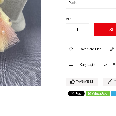
ADET
Favorilere Ekle
Karşılaştır
F
TAVSIYE ET
Y
WhatsApp