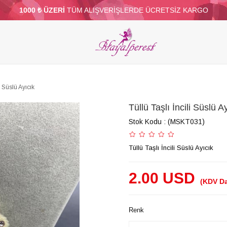
1000 ₺ ÜZERİ
TÜM ALIŞVERİŞLERDE ÜCRETSİZ KARGO
ELERİ
PARTİ VE SÜS MALZEMELERİ
TÜY
BONCUKLAR
TOPTAN
DİĞER
i Süslü Ayıcık
Tüllü Taşlı İncili Süslü A
Stok Kodu
(MSKT031)
Tüllü Taşlı İncili Süslü Ayıcık
2.00 USD
(KDV Da
Renk