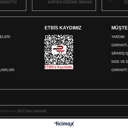
RANTİSİ
KAPIDA ÖDEME İMKANI
S
ETBİS KAYDIMIZ
MÜŞTE
ELERİ
YARDIM
GARANTİ
SİPARİŞ 
İADE VE 
SUARLARI
GARANTİ 
 Tasarım ve
SEO
Daio İnteraktif