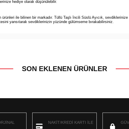
rinize hediye olarak düşünülebilir.
rünleri ile bilinen bir markadır. Tüllü Taşlı İncili Süslü Ayıcık, sevdiklerinize
tesini yansıtarak sevdiklerinizin yüzünde gülümseme bırakabilirsiniz.
SON EKLENEN ÜRÜNLER
ORJİNAL
NAKİT/KREDİ KARTI İLE
GÜV