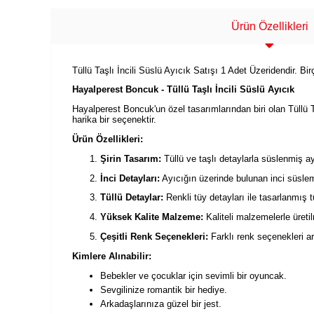
Ürün Özellikleri
Tüllü Taşlı İncili Süslü Ayıcık Satışı 1 Adet Üzeridendir. Bi
Hayalperest Boncuk - Tüllü Taşlı İncili Süslü Ayıcık
Hayalperest Boncuk'un özel tasarımlarından biri olan Tüllü Ta
harika bir seçenektir.
Ürün Özellikleri:
Şirin Tasarım:
Tüllü ve taşlı detaylarla süslenmiş ay
İnci Detayları:
Ayıcığın üzerinde bulunan inci süsleme
Tüllü Detaylar:
Renkli tüy detayları ile tasarlanmış t
Yüksek Kalite Malzeme:
Kaliteli malzemelerle üretil
Çeşitli Renk Seçenekleri:
Farklı renk seçenekleri ar
Kimlere Alınabilir:
Bebekler ve çocuklar için sevimli bir oyuncak.
Sevgilinize romantik bir hediye.
Arkadaşlarınıza güzel bir jest.