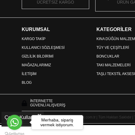
ÜCRETSİZ KARGO
ÜRÜN GA
KURUMSAL
KATEGORİLER
KARGO TAKİP
KINA DÜĞÜN MALZEM
KULLANICI SÖZLEŞMESİ
TÜY VE ÇEŞİTLERİ
GİZLİLİK BİLDİRİMİ
BONCUKLAR
MAĞAZALARIMIZ
TAKI MALZEMELERİ
İLETİŞİM
TAŞLI TEKSTİL AKSE
BLOG
İNTERNETTE
GÜVENLİ ALIŞVERİŞ
Çerez Kullanımı
Copyright © 2025 HayalperestBoncuk.com.tr | Tüm Hakları Saklıdır |
Merhaba, sipariş
vermek istiyorum.