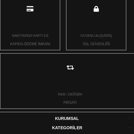
NAKİT/KREDİ KARTI İLE
GÜVENLİ ALIŞVERİŞ
KAPIDA ÖDEME İMKANI
SSL GÜVENLİĞİ
İADE / DEĞİŞİM
FIRSATI
KURUMSAL
KATEGORİLER