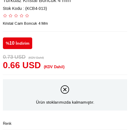
Turkuaz Kristal Boncuk 4 mm
Stok Kodu
(KCB4-013)
Kristal Cam Boncuk 4 Mm
10
%
İndirim
0.73 USD
(KDV Dahil)
0.66 USD
(KDV Dahil)
Ürün stoklarımızda kalmamıştır.
Renk