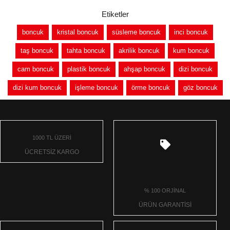
Etiketler
boncuk
kristal boncuk
süsleme boncuk
inci boncuk
taş boncuk
tahta boncuk
akrilik boncuk
kum boncuk
cam boncuk
plastik boncuk
ahşap boncuk
dizi boncuk
dizi kum boncuk
işleme boncuk
örme boncuk
göz boncuk
1000 TL ÜZERİ
ÜCRETSİZ KARGO
% 100 ORJİNAL
ÜRÜN GARANTİSİ