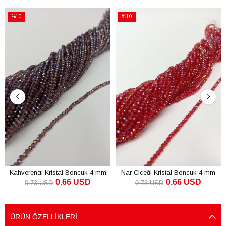
%10
%10
İndirim
İndirim
%10İndirim
%10İndirim
Kahverengi Kristal Boncuk 4 mm
Nar Çiçeği Kristal Boncuk 4 mm
0.66 USD
0.66 USD
0.73 USD
0.73 USD
SEPETE EKLE
SEPETE EKLE
ÜRÜN ÖZELLIKLERI