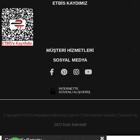
ETBİS KAYDIMIZ
MÜŞTERİ HİZMETLERİ
SOSYAL MEDYA
İNTERNETTE
GÜVENLİ ALIŞVERİŞ
Copyright © 2025 HayalperestBoncuk.com.tr | Tüm Hakları Saklıdır | Tasarım ve
SEO
Daio İnteraktif