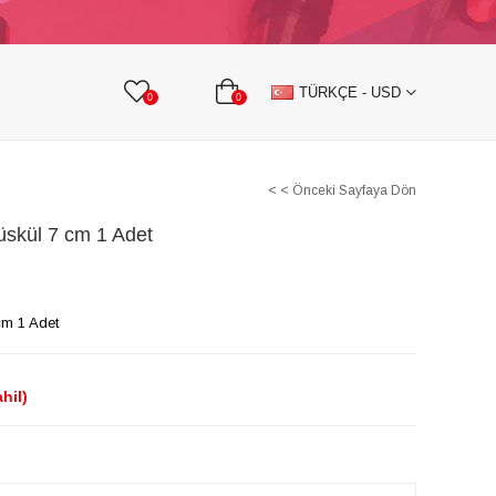
KURDELE
TAŞLI TEKSTİL AKSESUARLARI
TÜRKÇE - USD
0
0
< < Önceki Sayfaya Dön
üskül 7 cm 1 Adet
cm 1 Adet
hil)