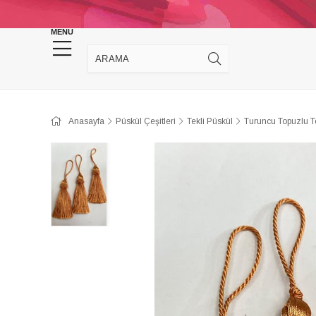
KINA DÜĞÜN MALZEMELERİ
TAKI MALZEM
MENU
Anasayfa
Püskül Çeşitleri
Tekli Püskül
Turuncu Topuzlu Te