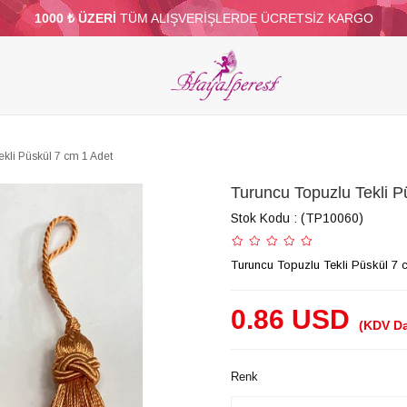
1000 ₺ ÜZERİ
TÜM ALIŞVERİŞLERDE ÜCRETSİZ KARGO
ELERİ
PARTİ VE SÜS MALZEMELERİ
TÜY
BONCUKLAR
TOPTAN
DİĞER
kli Püskül 7 cm 1 Adet
Turuncu Topuzlu Tekli P
Stok Kodu
(TP10060)
Turuncu Topuzlu Tekli Püskül 7 
0.86 USD
(KDV Da
Renk