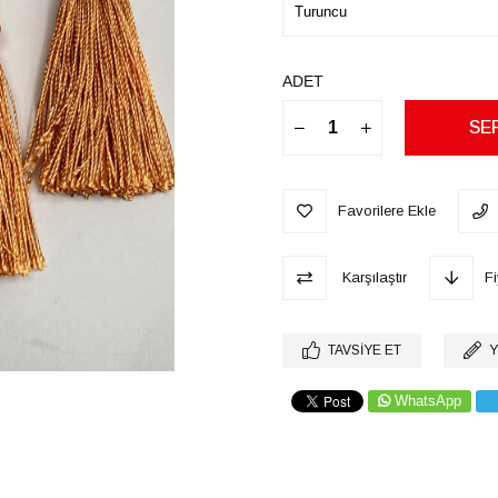
ADET
Favorilere Ekle
Karşılaştır
F
TAVSIYE ET
Y
WhatsApp