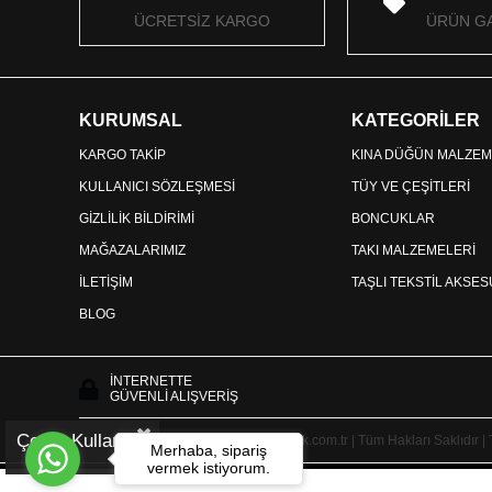
ÜCRETSİZ KARGO
ÜRÜN GA
KURUMSAL
KATEGORİLER
KARGO TAKİP
KINA DÜĞÜN MALZEM
KULLANICI SÖZLEŞMESİ
TÜY VE ÇEŞİTLERİ
GİZLİLİK BİLDİRİMİ
BONCUKLAR
MAĞAZALARIMIZ
TAKI MALZEMELERİ
İLETİŞİM
TAŞLI TEKSTİL AKSE
BLOG
İNTERNETTE
GÜVENLİ ALIŞVERİŞ
Çerez Kullanımı
Copyright © 2025 HayalperestBoncuk.com.tr | Tüm Hakları Saklıdır |
Merhaba, sipariş
vermek istiyorum.