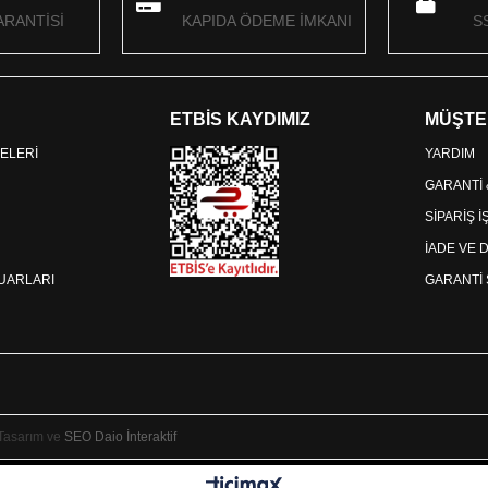
RANTİSİ
KAPIDA ÖDEME İMKANI
S
ETBİS KAYDIMIZ
MÜŞTE
ELERİ
YARDIM
GARANTİ
SİPARİŞ 
İADE VE 
SUARLARI
GARANTİ 
 Tasarım ve
SEO
Daio İnteraktif