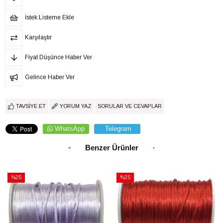
İstek Listeme Ekle
Karşılaştır
Fiyat Düşünce Haber Ver
Gelince Haber Ver
TAVSIYE ET
YORUM YAZ
SORULAR VE CEVAPLAR
WhatsApp
Telegram
Benzer Ürünler
%25
%25
İndirim
İndirim
%25İndirim
%25İndirim