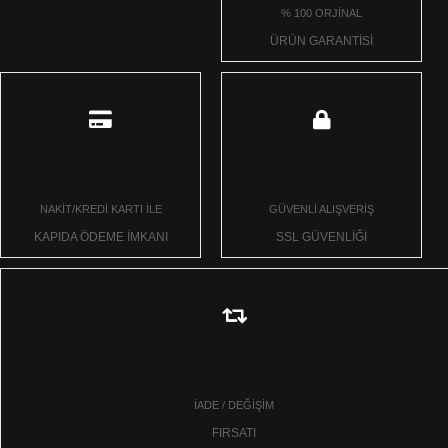
% 100 ORJİNAL
ÜRÜN GARANTİSİ
NAKİT/KREDİ KARTI İLE
GÜVENLİ ALIŞVERİŞ
KAPIDA ÖDEME İMKANI
SSL GÜVENLİĞİ
İADE / DEĞİŞİM
FIRSATI