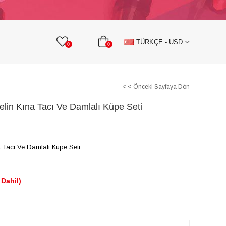
KURDELE
TAŞLI TEKSTİL AKSESUARLARI
TÜRKÇE - USD
0
0
< < Önceki Sayfaya Dön
elin Kına Tacı Ve Damlalı Küpe Seti
a Tacı Ve Damlalı Küpe Seti
Dahil)