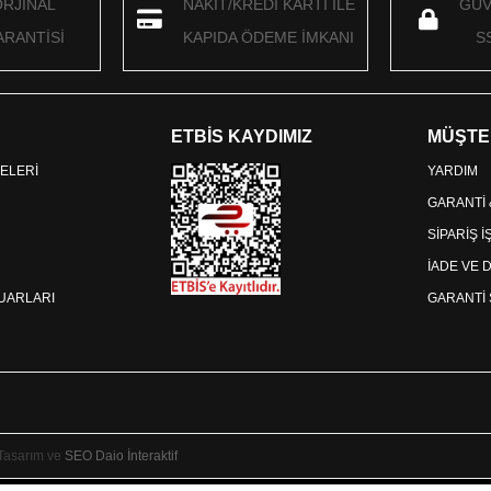
ORJİNAL
NAKİT/KREDİ KARTI İLE
GÜV
RANTİSİ
KAPIDA ÖDEME İMKANI
S
ETBİS KAYDIMIZ
MÜŞTE
ELERİ
YARDIM
GARANTİ
SİPARİŞ 
İADE VE 
SUARLARI
GARANTİ 
 Tasarım ve
SEO
Daio İnteraktif