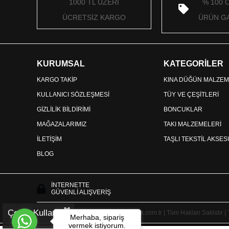
1000 TL ÜZERİ
% 100 
ÜCRETSİZ KARGO
ÜRÜN GA
KURUMSAL
KATEGORİLER
KARGO TAKİP
KINA DÜĞÜN MALZEM
KULLANICI SÖZLEŞMESİ
TÜY VE ÇEŞİTLERİ
GİZLİLİK BİLDİRİMİ
BONCUKLAR
MAĞAZALARIMIZ
TAKI MALZEMELERİ
İLETİŞİM
TAŞLI TEKSTİL AKSE
BLOG
İNTERNETTE
GÜVENLİ ALIŞVERİŞ
Çerez Kullanımı
Copyright © 2025 HayalperestBoncuk.com.tr | Tüm Hakları Saklıdır |
Merhaba, sipariş
vermek istiyorum.