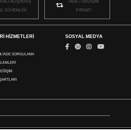
ENLİ ALIŞVERİŞ
İADE / DEĞİŞİM
SL GÜVENLİĞİ
FIRSATI
Rİ HİZMETLERİ
SOSYAL MEDYA
 & İADE SORGULAMA
İŞLEMLERİ
DEĞİŞİM
ŞARTLARI