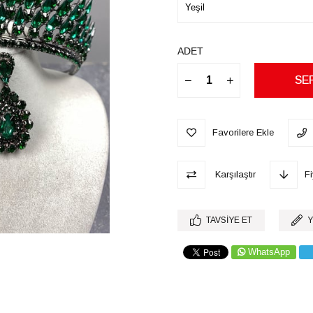
ADET
Favorilere Ekle
Karşılaştır
F
TAVSIYE ET
Y
WhatsApp