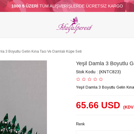
1000 ₺ ÜZERİ
TÜM ALIŞVERİŞLERDE ÜCRETSİZ KARGO
ELERİ
PARTİ VE SÜS MALZEMELERİ
TÜY
BONCUKLAR
TOPTAN
DİĞER
la 3 Boyutlu Gelin Kına Tacı Ve Damlalı Küpe Seti
Yeşil Damla 3 Boyutlu G
Stok Kodu
(KNTC823)
Yeşil Damla 3 Boyutlu Gelin Kın
65.66 USD
(KDV 
Renk