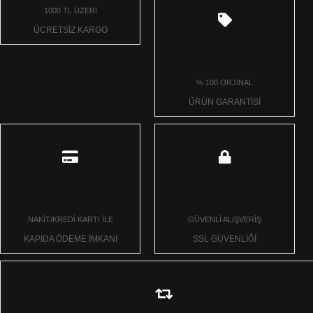
1000 TL ÜZERİ
ÜCRETSİZ KARGO
% 100 ORJİNAL
ÜRÜN GARANTİSİ
NAKİT/KREDİ KARTI İLE
GÜVENLİ ALIŞVERİŞ
KAPIDA ÖDEME İMKANI
SSL GÜVENLİĞİ