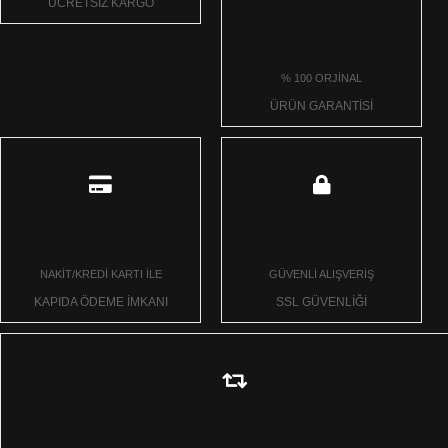
ÜCRETSİZ KARGO
% 100 ORJİNAL
ÜRÜN GARANTİSİ
NAKİT/KREDİ KARTI İLE
GÜVENLİ ALIŞVERİŞ
KAPIDA ÖDEME İMKANI
SSL GÜVENLİĞİ