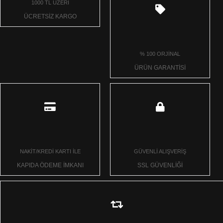
1000 TL ÜZERİ
ÜCRETSİZ KARGO
% 100 ORJİNAL
ÜRÜN GARANTİSİ
NAKİT/KREDİ KARTI İLE
GÜVENLİ ALIŞVERİŞ
KAPIDA ÖDEME İMKANI
SSL GÜVENLİĞİ