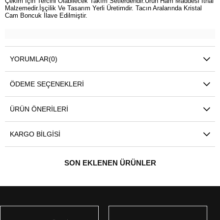
Çekim İçin Tercihi Olabilecek Takım Setlerdendir.Ürün Ham Maddesi İthal
Malzemedir.İşçilik Ve Tasarım Yerli Üretimdir. Tacın Aralarında Kristal
Cam Boncuk İlave Edilmiştir.
YORUMLAR
(0)
ÖDEME SEÇENEKLERI
ÜRÜN ÖNERILERI
KARGO BILGISI
SON EKLENEN ÜRÜNLER