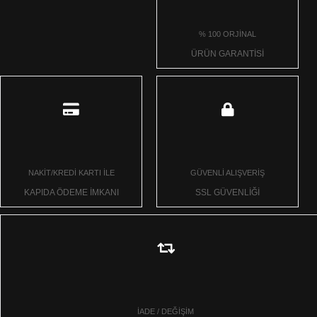
% 100 ORJİNAL
ÜRÜN GARANTİSİ
NAKİT/KREDİ KARTI İLE
GÜVENLİ ALIŞVERİŞ
KAPIDA ÖDEME İMKANI
SSL GÜVENLİĞİ
İADE / DEĞİŞİM