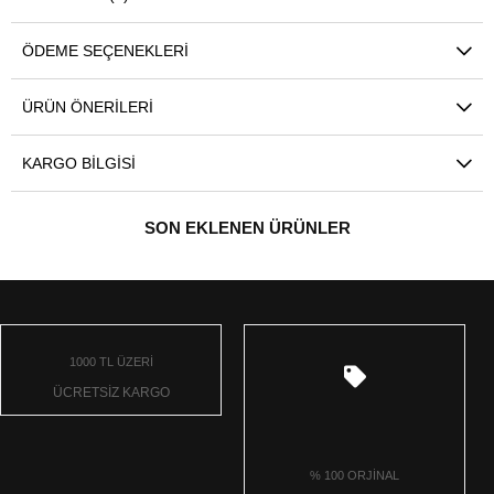
ÖDEME SEÇENEKLERI
ÜRÜN ÖNERILERI
KARGO BILGISI
SON EKLENEN ÜRÜNLER
1000 TL ÜZERİ
ÜCRETSİZ KARGO
% 100 ORJİNAL