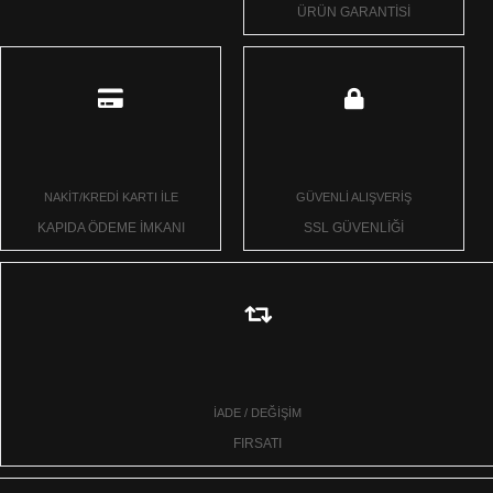
ÜRÜN GARANTİSİ
NAKİT/KREDİ KARTI İLE
GÜVENLİ ALIŞVERİŞ
KAPIDA ÖDEME İMKANI
SSL GÜVENLİĞİ
İADE / DEĞİŞİM
FIRSATI