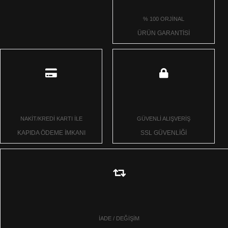
% 100 ORJİNAL
ÜRÜN GARANTİSİ
NAKİT/KREDİ KARTI İLE
GÜVENLİ ALIŞVERİŞ
KAPIDA ÖDEME İMKANI
SSL GÜVENLİĞİ
İADE / DEĞİŞİM