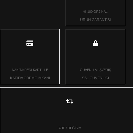
% 100 ORJİNAL
ÜRÜN GARANTİSİ
NAKİT/KREDİ KARTI İLE
GÜVENLİ ALIŞVERİŞ
KAPIDA ÖDEME İMKANI
SSL GÜVENLİĞİ
İADE / DEĞİŞİM