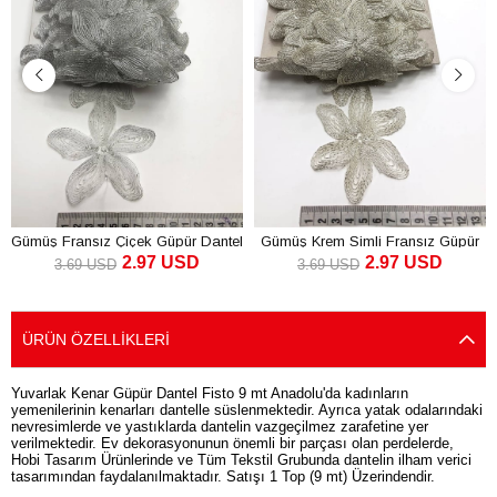
Gümüş Fransız Çiçek Güpür Dantel
Gümüş Krem Simli Fransız Güpür
2.97 USD
2.97 USD
Dantel
3.69 USD
3.69 USD
SEPETE EKLE
SEPETE EKLE
ÜRÜN ÖZELLIKLERI
Yuvarlak Kenar Güpür Dantel Fisto 9 mt Anadolu'da kadınların
yemenilerinin kenarları dantelle süslenmektedir. Ayrıca yatak odalarındaki
nevresimlerde ve yastıklarda dantelin vazgeçilmez zarafetine yer
verilmektedir. Ev dekorasyonunun önemli bir parçası olan perdelerde,
Hobi Tasarım Ürünlerinde ve Tüm Tekstil Grubunda dantelin ilham verici
tasarımından faydalanılmaktadır. Satışı 1 Top (9 mt) Üzerindendir.