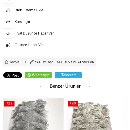
İstek Listeme Ekle
Karşılaştır
Fiyat Düşünce Haber Ver
Gelince Haber Ver
TAVSIYE ET
YORUM YAZ
SORULAR VE CEVAPLAR
WhatsApp
Telegram
Benzer Ürünler
%19
%19
İndirim
İndirim
%19İndirim
%19İndirim