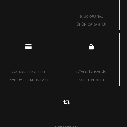
% 100 ORJİNAL
ÜRÜN GARANTİSİ
NAKİT/KREDİ KARTI İLE
GÜVENLİ ALIŞVERİŞ
KAPIDA ÖDEME İMKANI
SSL GÜVENLİĞİ