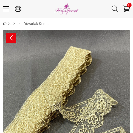
0
Yuvarlak Kenar Güpür Dantel Fisto 9 mt