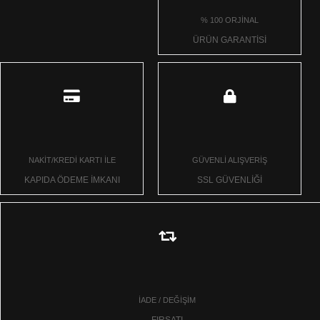
% 100 ORJİNAL
ÜRÜN GARANTİSİ
NAKİT/KREDİ KARTI İLE
GÜVENLİ ALIŞVERİŞ
KAPIDA ÖDEME İMKANI
SSL GÜVENLİĞİ
İADE / DEĞİŞİM