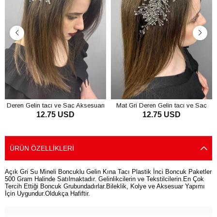
Deren Gelin tacı ve Saç Aksesuarı
Mat Gri Deren Gelin tacı ve Saç
12.75 USD
12.75 USD
Aksesuarı
SEPETE EKLE
SEPETE EKLE
ÜRÜN ÖZELLIKLERI
Açık Gri Su Mineli Boncuklu Gelin Kına Tacı Plastik İnci Boncuk Paketler
500 Gram Halinde Satılmaktadır. Gelinlikcilerin ve Tekstilcilerin.En Çok
Tercih Ettiği Boncuk Grubundadırlar.Bileklik, Kolye ve Aksesuar Yapımı
İçin Uygundur.Oldukça Hafiftir.