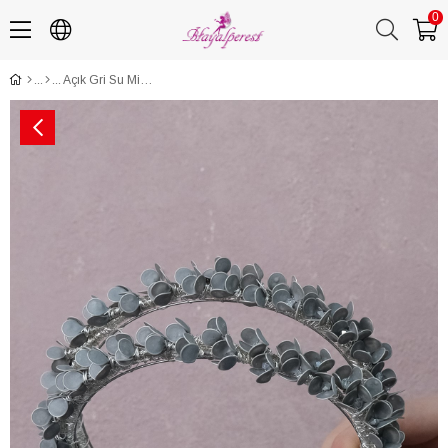
0
Açık Gri Su Mineli Boncuklu Gelin Kına Tacı