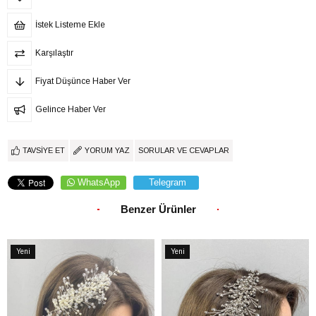
İstek Listeme Ekle
Karşılaştır
Fiyat Düşünce Haber Ver
Gelince Haber Ver
TAVSIYE ET
YORUM YAZ
SORULAR VE CEVAPLAR
WhatsApp
Telegram
Benzer Ürünler
Yeni
Yeni
Ürün
Ürün