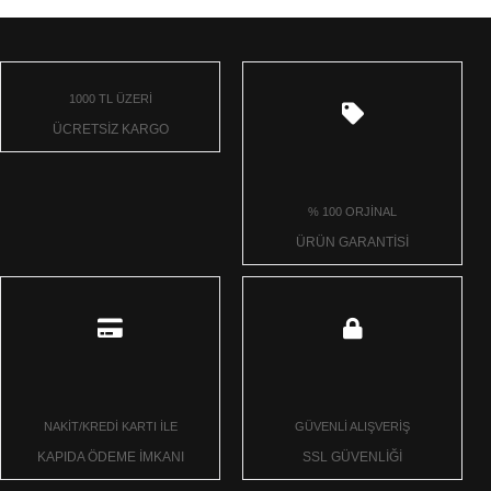
1000 TL ÜZERİ
ÜCRETSİZ KARGO
% 100 ORJİNAL
ÜRÜN GARANTİSİ
NAKİT/KREDİ KARTI İLE
GÜVENLİ ALIŞVERİŞ
KAPIDA ÖDEME İMKANI
SSL GÜVENLİĞİ