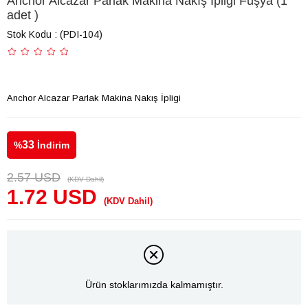
Anchor Alcazar Parlak Makina Nakış İpligi Fuşya (1
adet )
Stok Kodu
(PDI-104)
Anchor Alcazar Parlak Makina Nakış İpligi
33
%
İndirim
2.57 USD
(KDV Dahil)
1.72 USD
(KDV Dahil)
Ürün stoklarımızda kalmamıştır.