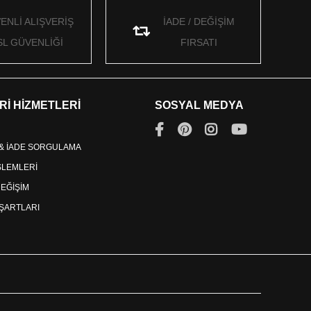
ENLİ ALIŞVERİŞ
İADE / DEĞİŞİM
SL GÜVENLİĞİ
FIRSATI
Rİ HİZMETLERİ
SOSYAL MEDYA
 & İADE SORGULAMA
İŞLEMLERİ
DEĞİŞİM
ŞARTLARI