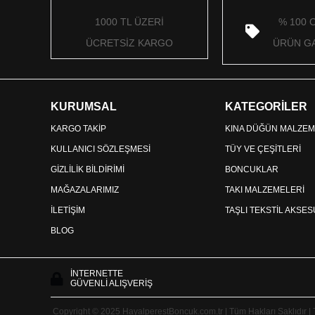
1000 TL ÜZERİ
% 100 
ÜCRETSİZ KARGO
ÜRÜN GA
KURUMSAL
KATEGORİLER
KARGO TAKİP
KINA DÜĞÜN MALZEM
KULLANICI SÖZLEŞMESİ
TÜY VE ÇEŞİTLERİ
GİZLİLİK BİLDİRİMİ
BONCUKLAR
MAĞAZALARIMIZ
TAKI MALZEMELERİ
İLETİŞİM
TAŞLI TEKSTİL AKSE
BLOG
İNTERNETTE
GÜVENLİ ALIŞVERİŞ
Copyright © 2025 HayalperestBoncuk.com.tr | Tüm Hakları Saklıdır |