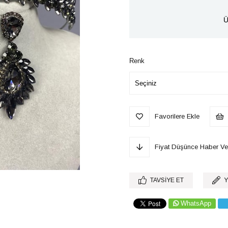
Ü
Renk
Favorilere Ekle
Fiyat Düşünce Haber Ve
TAVSIYE ET
Y
WhatsApp