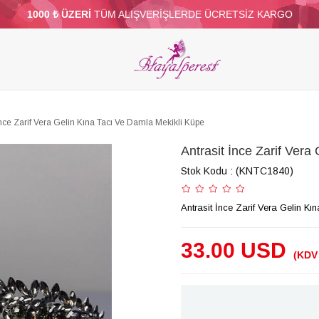
1000 ₺ ÜZERİ
TÜM ALIŞVERİŞLERDE ÜCRETSİZ KARGO
ELERİ
PARTİ VE SÜS MALZEMELERİ
TÜY
BONCUKLAR
TOPTAN
DİĞER
İnce Zarif Vera Gelin Kına Tacı Ve Damla Mekikli Küpe
Antrasit İnce Zarif Vera
Stok Kodu
(KNTC1840)
Antrasit İnce Zarif Vera Gelin K
33.00 USD
(KDV 