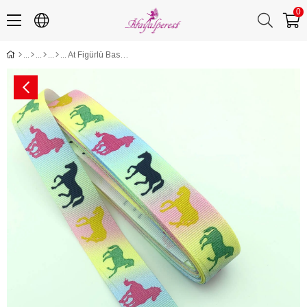
0
At Figürlü Baskılı Grogren Kurdele 10 Mt