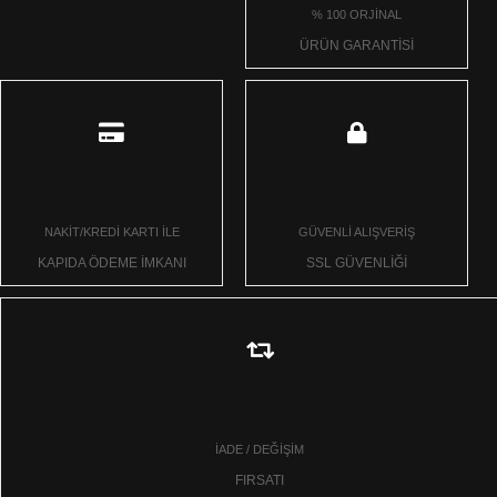
% 100 ORJİNAL
ÜRÜN GARANTİSİ
NAKİT/KREDİ KARTI İLE
GÜVENLİ ALIŞVERİŞ
KAPIDA ÖDEME İMKANI
SSL GÜVENLİĞİ
İADE / DEĞİŞİM
FIRSATI