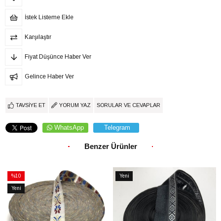
İstek Listeme Ekle
Karşılaştır
Fiyat Düşünce Haber Ver
Gelince Haber Ver
TAVSIYE ET
YORUM YAZ
SORULAR VE CEVAPLAR
WhatsApp
Telegram
Benzer Ürünler
%10
Yeni
İndirim
Ürün
Yeni
%10İndirim
Ürün