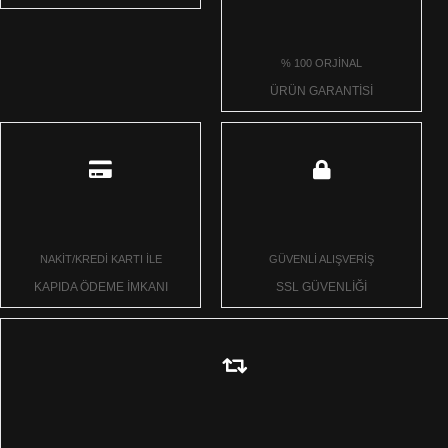
% 100 ORJİNAL
ÜRÜN GARANTİSİ
NAKİT/KREDİ KARTI İLE
GÜVENLİ ALIŞVERİŞ
KAPIDA ÖDEME İMKANI
SSL GÜVENLİĞİ