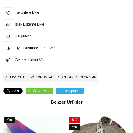
Favorilere Ekle
İstek Listeme Ekle
Karşılaştır
Fiyat Düşünce Haber Ver
Gelince Haber Ver
TAVSIYE ET
YORUM YAZ
SORULAR VE CEVAPLAR
WhatsApp
Telegram
Benzer Ürünler
Yeni
%10
Ürün
İndirim
Yeni
%10İndirim