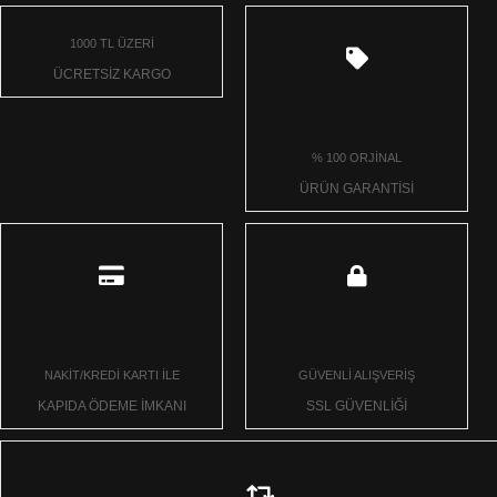
1000 TL ÜZERİ
ÜCRETSİZ KARGO
% 100 ORJİNAL
ÜRÜN GARANTİSİ
NAKİT/KREDİ KARTI İLE
GÜVENLİ ALIŞVERİŞ
KAPIDA ÖDEME İMKANI
SSL GÜVENLİĞİ