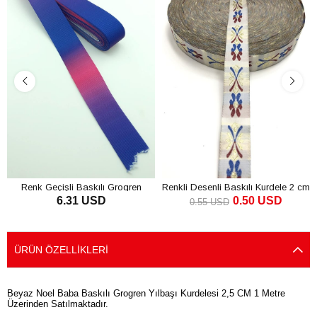
Ürün
Renk Geçişli Baskılı Grogren
Renkli Desenli Baskılı Kurdele 2 cm
6.31 USD
0.50 USD
Kurdele 10 Mt
0.55 USD
SEPETE EKLE
SEPETE EKLE
ÜRÜN ÖZELLIKLERI
Beyaz Noel Baba Baskılı Grogren Yılbaşı Kurdelesi 2,5 CM 1 Metre
Üzerinden Satılmaktadır.