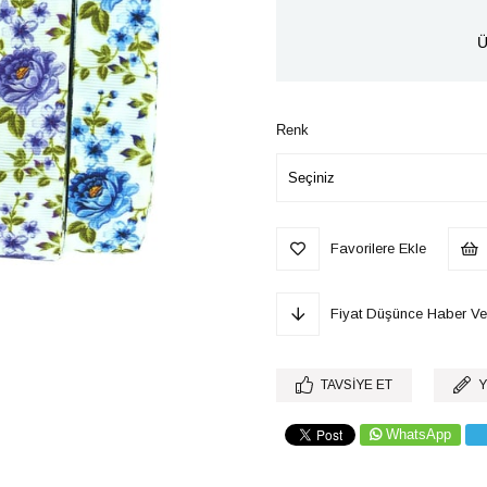
Ü
Renk
Favorilere Ekle
Fiyat Düşünce Haber Ve
TAVSIYE ET
Y
WhatsApp