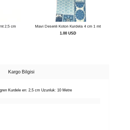
mt 2,5 cm
Mavi Desenli Koton Kurdela 4 cm 1 mt
Renk
1.00 USD
SEPETE EKLE
Kargo Bilgisi
ogren Kurdele en: 2,5 cm Uzunluk: 10 Metre