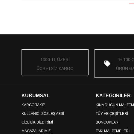
1000 TL ÜZERİ
% 100 
ÜCRETSİZ KARGO
ÜRÜN GA
KURUMSAL
KATEGORİLER
KARGO TAKİP
KINA DÜĞÜN MALZEM
KULLANICI SÖZLEŞMESİ
TÜY VE ÇEŞİTLERİ
GİZLİLİK BİLDİRİMİ
BONCUKLAR
MAĞAZALARIMIZ
TAKI MALZEMELERİ