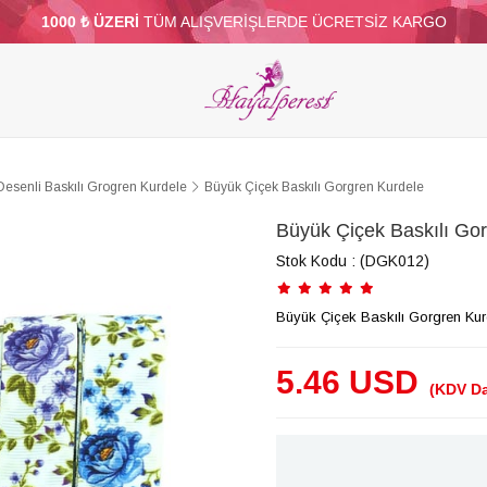
1000 ₺ ÜZERİ
TÜM ALIŞVERİŞLERDE ÜCRETSİZ KARGO
ELERİ
PARTİ VE SÜS MALZEMELERİ
TÜY
BONCUKLAR
TOPTAN
DİĞER
Desenli Baskılı Grogren Kurdele
Büyük Çiçek Baskılı Gorgren Kurdele
Büyük Çiçek Baskılı Go
Stok Kodu
(DGK012)
Büyük Çiçek Baskılı Gorgren Kur
5.46 USD
(KDV Da