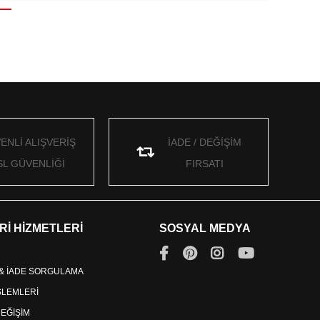
ENLİ ALIŞVERİŞ
İADE / DEĞİŞİM
SL GÜVENLİĞİ
FIRSATI
Rİ HİZMETLERİ
SOSYAL MEDYA
 & İADE SORGULAMA
İŞLEMLERİ
DEĞİŞİM