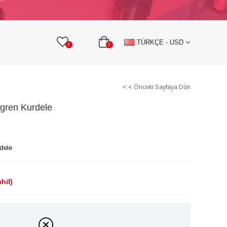
KURDELE
TAŞLI TEKSTİL AKSESUARLARI
TÜRKÇE - USD
0
0
< < Önceki Sayfaya Dön
rgren Kurdele
dele
hil)