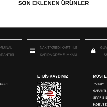
SON EKLENEN ÜRÜNLER
ORJİNAL
NAKİT/KREDİ KARTI İLE
GÜV
RANTİSİ
KAPIDA ÖDEME İMKANI
S
ETBİS KAYDIMIZ
MÜŞTE
ELERİ
YARDIM
GARANTİ
SİPARİŞ 
İADE VE 