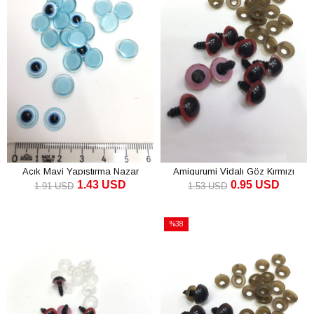
Açık Mavi Yapıştırma Nazar
Amigurumi Vidalı Göz Kırmızı
1.43 USD
0.95 USD
Boncugu
1.91 USD
1.53 USD
SEPETE EKLE
SEPETE EKLE
%38
İndirim
%38İndirim