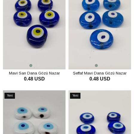
Mavi Sarı Dana Gözü Nazar
Şeffaf Mavi Dana Gözü Nazar
0.48 USD
0.48 USD
Boncuğu
Boncuğu
SEPETE EKLE
SEPETE EKLE
Yeni
Yeni
Ürün
Ürün