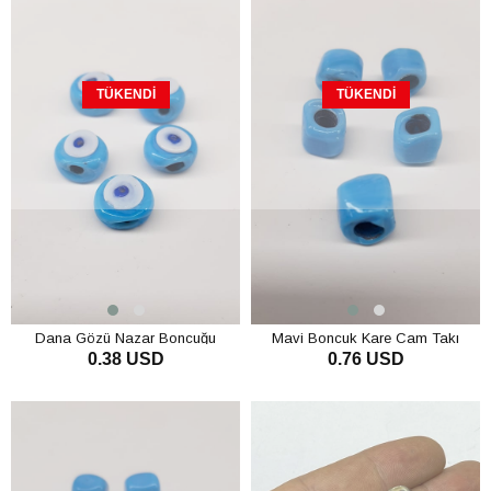
TÜKENDI
TÜKENDI
Dana Gözü Nazar Boncuğu
Mavi Boncuk Kare Cam Takı
0.38 USD
0.76 USD
Turkuaz Mavi
Boncuğu