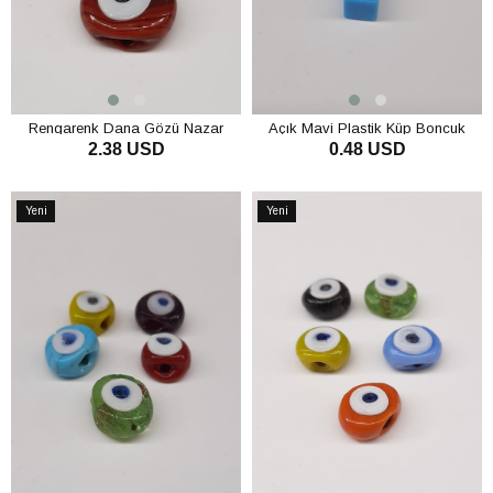
Rengarenk Dana Gözü Nazar
Açık Mavi Plastik Küp Boncuk
2.38 USD
0.48 USD
Boncuğu
SEPETE EKLE
SEPETE EKLE
Yeni
Yeni
Ürün
Ürün