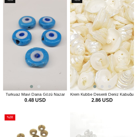
Ürün
Ürün
Turkuaz Mavi Dana Gözü Nazar
Krem Kubbe Desenli Deniz Kabuğu
0.48 USD
2.86 USD
Boncuğu
SEPETE EKLE
SEPETE EKLE
%38
İndirim
%38İndirim