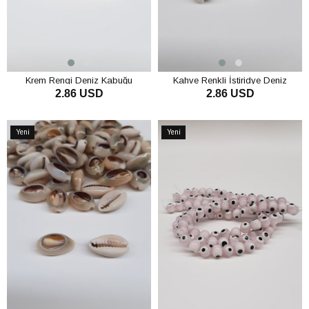
Krem Rengi Deniz Kabuğu
Kahve Renkli İstiridye Deniz
2.86 USD
2.86 USD
Kabuğu
SEPETE EKLE
SEPETE EKLE
Yeni
Yeni
Ürün
Ürün