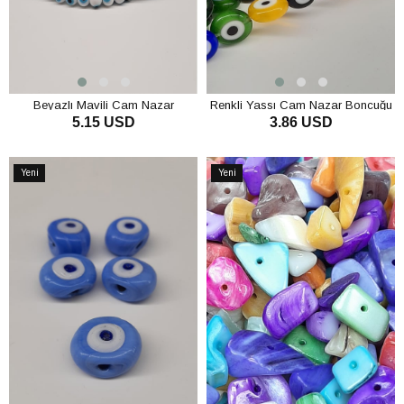
Beyazlı Mavili Cam Nazar
Renkli Yassı Cam Nazar Boncuğu
5.15 USD
3.86 USD
Boncuğu
SEPETE EKLE
SEPETE EKLE
Yeni
Yeni
Ürün
Ürün