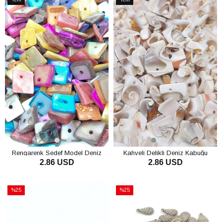
Ürün
Ürün
Rengarenk Sedef Model Deniz
Kahveli Delikli Deniz Kabuğu
2.86 USD
2.86 USD
Kabuğu
SEPETE EKLE
SEPETE EKLE
%25
%25
İndirim
İndirim
%25İndirim
%25İndirim