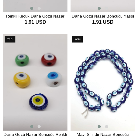
Renkli Küçük Dana Gözü Nazar
Dana Gözü Nazar Boncuğu Yassı
1.91 USD
1.91 USD
Boncuğu
Renkli
SEPETE EKLE
SEPETE EKLE
Yeni
Yeni
Ürün
Ürün
Dana Gözü Nazar Boncuğu Renkli
Mavi Silindir Nazar Boncuğu