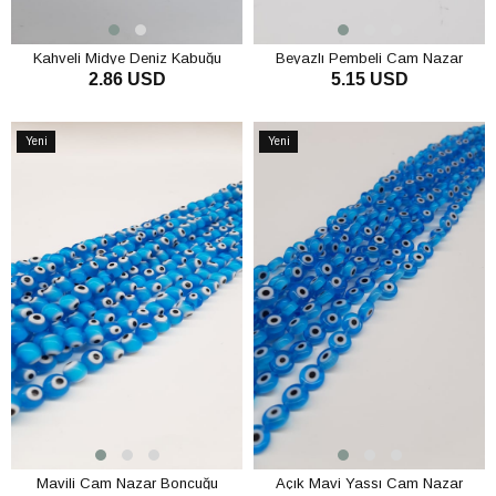
Kahveli Midye Deniz Kabuğu
Beyazlı Pembeli Cam Nazar
2.86 USD
5.15 USD
Boncuğu
SEPETE EKLE
SEPETE EKLE
Yeni
Yeni
Ürün
Ürün
Mavili Cam Nazar Boncuğu
Açık Mavi Yassı Cam Nazar