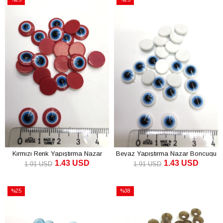
İndirim
İndirim
%25İndirim
%25İndirim
Kırmızı Renk Yapıştırma Nazar
Beyaz Yapıştırma Nazar Boncugu
1.43 USD
1.43 USD
Boncugu
1.91 USD
1.91 USD
SEPETE EKLE
SEPETE EKLE
%25
%38
İndirim
İndirim
%25İndirim
%38İndirim