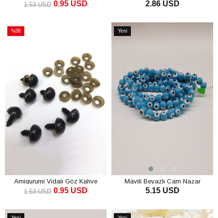
0.95 USD
2.86 USD
1.53 USD
SEPETE EKLE
SEPETE EKLE
%38
Yeni
İndirim
Ürün
%38İndirim
Amigurumi Vidalı Göz Kahve
Mavili Beyazlı Cam Nazar
0.95 USD
5.15 USD
Boncuğu
1.53 USD
SEPETE EKLE
SEPETE EKLE
Yeni
Yeni