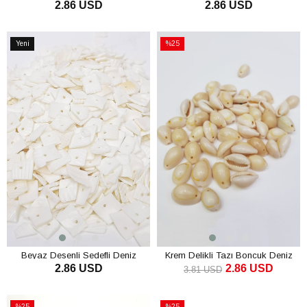
2.86 USD
2.86 USD
Kabuğu
SEPETE EKLE
SEPETE EKLE
Yeni
%25
Ürün
İndirim
%25İndirim
Beyaz Desenli Sedefli Deniz
Krem Delikli Tazı Boncuk Deniz
2.86 USD
2.86 USD
Kabuğu
Kabuğu
3.81 USD
SEPETE EKLE
SEPETE EKLE
%25
%25