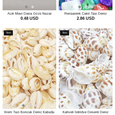
Açık Mavi Dana Gözü Nazar
Rengarenk Çakıl Taşı Deniz
0.48 USD
2.86 USD
Boncuğu
Kabuğu
SEPETE EKLE
SEPETE EKLE
Yeni
Yeni
Ürün
Ürün
Krem Tazı Boncuk Deniz Kabuğu
Kahveli İstiridye Desenli Deniz