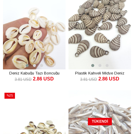
Deniz Kabuğu Tazı Boncuğu
Plastik Kahveli Midye Deniz
2.86 USD
2.86 USD
Kabuğu
3.81 USD
3.81 USD
SEPETE EKLE
SEPETE EKLE
%25
İndirim
%25İndirim
TÜKENDI