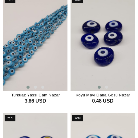
Ürün
Ürün
Turkuaz Yassı Cam Nazar
Koyu Mavi Dana Gözü Nazar
3.86 USD
0.48 USD
Boncuğu
SEPETE EKLE
SEPETE EKLE
Yeni
Yeni
Ürün
Ürün