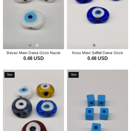
Beyaz Mavi Dana Gözü Nazar
Koyu Mavi Şeffaf Dana Gözü
0.48 USD
0.48 USD
Boncuğu
Nazar Boncuğu
SEPETE EKLE
SEPETE EKLE
Yeni
Yeni
Ürün
Ürün