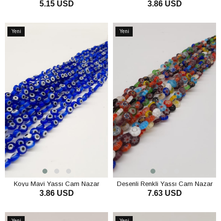
5.15 USD
3.86 USD
SEPETE EKLE
SEPETE EKLE
Yeni
Yeni
Ürün
Ürün
Koyu Mavi Yassı Cam Nazar
Desenli Renkli Yassı Cam Nazar
3.86 USD
7.63 USD
Boncuğu
Boncuğu
SEPETE EKLE
SEPETE EKLE
Yeni
Yeni