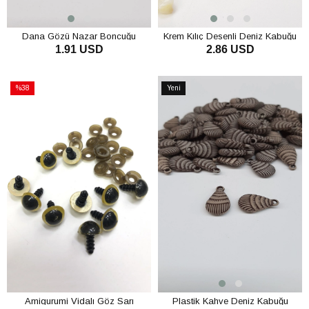
Dana Gözü Nazar Boncuğu
Krem Kılıç Desenli Deniz Kabuğu
1.91 USD
2.86 USD
Yuvarlak Renkli
SEPETE EKLE
SEPETE EKLE
%38
Yeni
İndirim
Ürün
%38İndirim
Amigurumi Vidalı Göz Sarı
Plastik Kahve Deniz Kabuğu