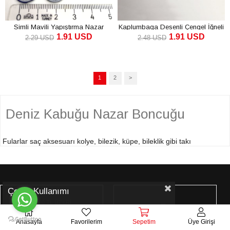
Simli Mavili Yapıştırma Nazar
Kaplumbaga Desenli Çengel İğneli
1.91 USD
1.91 USD
Boncugu
Nazar Boncugu
2.29 USD
2.48 USD
1
2
>
Deniz Kabuğu Nazar Boncuğu
Fularlar saç aksesuarı kolye, bilezik, küpe, bileklik gibi takı
eşyalarının yapımında kullanılır. Ayrıca çeşitli elbiseler ve ev
dekorlarında nakış işlerinde kullanılmaktadır.
Takı tasarımcılarının
genellikle tercih ettiği ürünlerin içerisinde deniz kabuğu boncukları
Çerez Kullanımı
yer almaktadır. Farklı boyutlarda bulunan deniz kabukları, yüksek
1000 TL ÜZERİ
kaliteye sahiptir.
Büyük mağazalarda gördüğünüz gibi takılar
ÜCRETSİZ KARGO
Anasayfa
Favorilerim
Sepetim
Üye Girişi