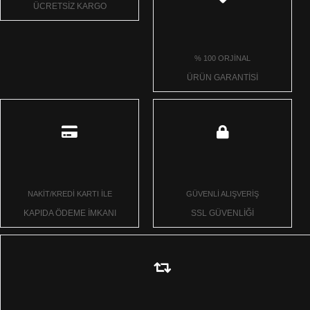
ÜCRETSİZ KARGO
% 100 ORJİNAL
ÜRÜN GARANTİSİ
NAKİT/KREDİ KARTI İLE
GÜVENLİ ALIŞVERİŞ
KAPIDA ÖDEME İMKANI
SSL GÜVENLİĞİ