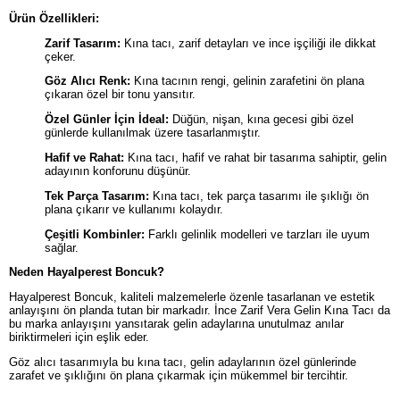
Ürün Özellikleri:
Zarif Tasarım:
Kına tacı, zarif detayları ve ince işçiliği ile dikkat
çeker.
Göz Alıcı Renk:
Kına tacının rengi, gelinin zarafetini ön plana
çıkaran özel bir tonu yansıtır.
Özel Günler İçin İdeal:
Düğün, nişan, kına gecesi gibi özel
günlerde kullanılmak üzere tasarlanmıştır.
Hafif ve Rahat:
Kına tacı, hafif ve rahat bir tasarıma sahiptir, gelin
adayının konforunu düşünür.
Tek Parça Tasarım:
Kına tacı, tek parça tasarımı ile şıklığı ön
plana çıkarır ve kullanımı kolaydır.
Çeşitli Kombinler:
Farklı gelinlik modelleri ve tarzları ile uyum
sağlar.
Neden Hayalperest Boncuk?
Hayalperest Boncuk, kaliteli malzemelerle özenle tasarlanan ve estetik
anlayışını ön planda tutan bir markadır. İnce Zarif Vera Gelin Kına Tacı da
bu marka anlayışını yansıtarak gelin adaylarına unutulmaz anılar
biriktirmeleri için eşlik eder.
Göz alıcı tasarımıyla bu kına tacı, gelin adaylarının özel günlerinde
zarafet ve şıklığını ön plana çıkarmak için mükemmel bir tercihtir.