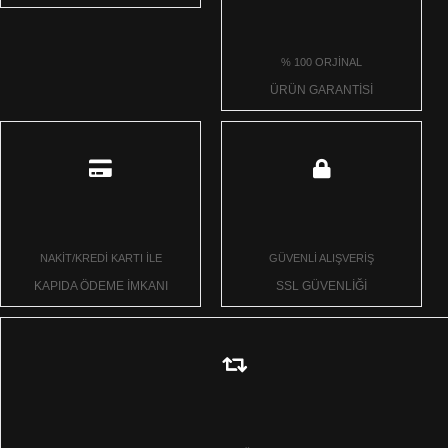
% 100 ORJİNAL
ÜRÜN GARANTİSİ
NAKİT/KREDİ KARTI İLE
GÜVENLİ ALIŞVERİŞ
KAPIDA ÖDEME İMKANI
SSL GÜVENLİĞİ