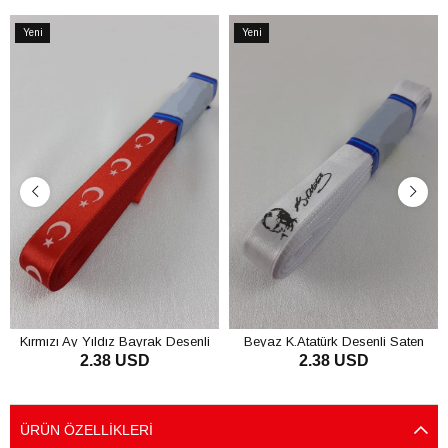
Yeni
Yeni
Ürün
Ürün
Kırmızı Ay Yıldız Bayrak Desenli
Beyaz K.Atatürk Desenli Saten
2.38 USD
2.38 USD
Saten Kurdele
Kurdele
SEPETE EKLE
SEPETE EKLE
ÜRÜN ÖZELLIKLERI