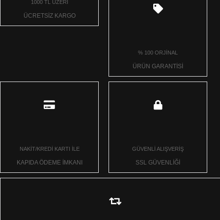
1000 TL ÜZERİ
ÜCRETSİZ KARGO
% 100 ORJİNAL
ÜRÜN GARANTİSİ
NAKİT/KREDİ KARTI İLE
GÜVENLİ ALIŞVERİŞ
KAPIDA ÖDEME İMKANI
SSL GÜVENLİĞİ