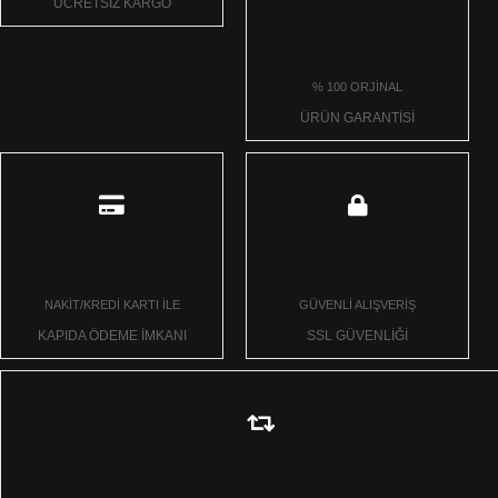
ÜCRETSİZ KARGO
% 100 ORJİNAL
ÜRÜN GARANTİSİ
NAKİT/KREDİ KARTI İLE
GÜVENLİ ALIŞVERİŞ
KAPIDA ÖDEME İMKANI
SSL GÜVENLİĞİ