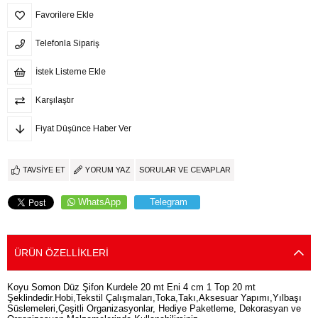
Favorilere Ekle
Telefonla Sipariş
İstek Listeme Ekle
Karşılaştır
Fiyat Düşünce Haber Ver
TAVSIYE ET
YORUM YAZ
SORULAR VE CEVAPLAR
WhatsApp
Telegram
ÜRÜN ÖZELLIKLERI
Koyu Somon Düz Şifon Kurdele 20 mt Eni 4 cm 1 Top 20 mt
Şeklindedir.Hobi,Tekstil Çalışmaları,Toka,Takı,Aksesuar Yapımı,Yılbaşı
Süslemeleri,Çeşitli Organizasyonlar, Hediye Paketleme, Dekorasyan ve