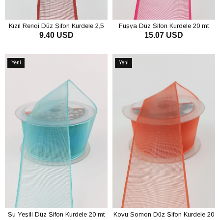
Kızıl Rengi Düz Şifon Kurdele 2,5
Fuşya Düz Şifon Kurdele 20 mt
9.40 USD
15.07 USD
cm 20 mt
SEPETE EKLE
SEPETE EKLE
Yeni
Yeni
Ürün
Ürün
Su Yeşili Düz Şifon Kurdele 20 mt
Koyu Somon Düz Şifon Kurdele 20