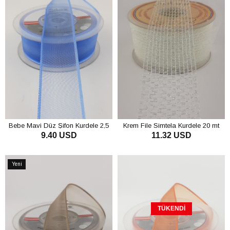
Bebe Mavi Düz Şifon Kurdele 2,5
Krem File Simtela Kurdele 20 mt
9.40 USD
11.32 USD
cm 20 mt
SEPETE EKLE
SEPETE EKLE
Yeni
Ürün
TÜKENDI