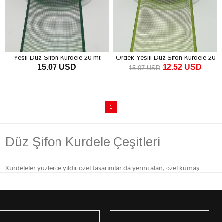
Yeşil Düz Şifon Kurdele 20 mt
Ördek Yeşili Düz Şifon Kurdele 20
15.07 USD
12.52 USD
mt
15.07 USD
1
Düz Şifon Kurdele Çeşitleri
Kurdeleler yüzlerce yıldır özel tasarımlar da yerini alan, özel kumaş
çeşitleri ile üretilen, herhangi bir ürünü bağlamak veya süslemek için
kullanılan şerit kumaşlardır. kurdelelerin kullanım alanı ve amacı
oldukça yaygın ve geniş bir Ağa sahiptir. Farklı tasarımlarda karşımıza