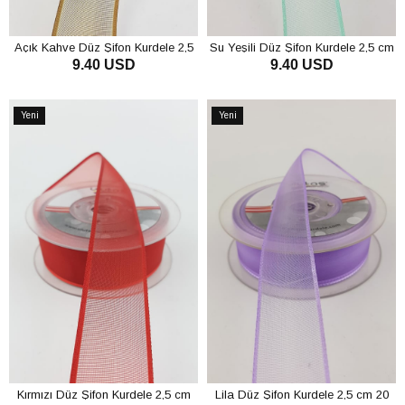
Açık Kahve Düz Şifon Kurdele 2,5
Su Yeşili Düz Şifon Kurdele 2,5 cm
9.40 USD
9.40 USD
cm 20 mt
20 mt
SEPETE EKLE
SEPETE EKLE
Yeni
Yeni
Ürün
Ürün
Kırmızı Düz Şifon Kurdele 2,5 cm
Lila Düz Şifon Kurdele 2,5 cm 20