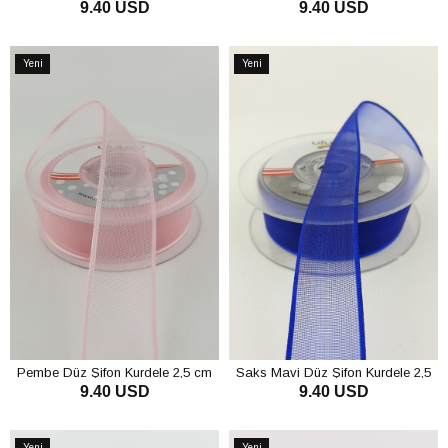
9.40 USD
9.40 USD
20 mt
mt
SEPETE EKLE
SEPETE EKLE
Yeni
Yeni
Ürün
Ürün
Pembe Düz Şifon Kurdele 2,5 cm
Saks Mavi Düz Şifon Kurdele 2,5
9.40 USD
9.40 USD
20 mt
cm 20 mt
SEPETE EKLE
SEPETE EKLE
Yeni
Yeni