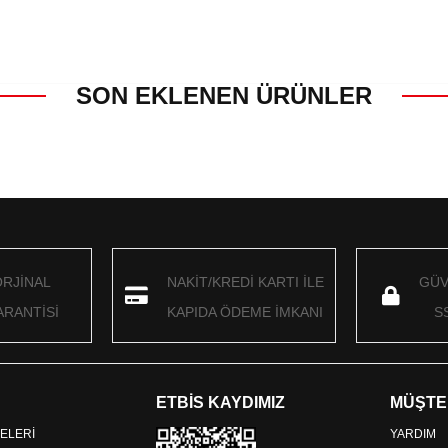
SON EKLENEN ÜRÜNLER
ORJİNAL
NAKİT/KREDİ KARTI İLE
GÜV
RANTİSİ
KAPIDA ÖDEME İMKANI
S
ETBİS KAYDIMIZ
MÜŞTE
ELERİ
YARDIM