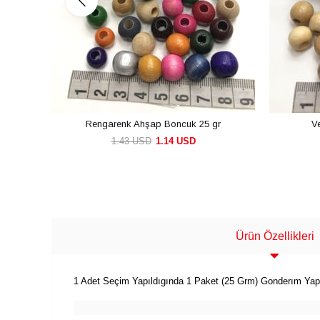
Rengarenk Ahşap Boncuk 25 gr
V
1.43 USD
1.14 USD
SEPETE EKLE
Ürün Özellikleri
1 Adet Seçim Yapıldıgında 1 Paket (25 Grm) Gonderım Yapı