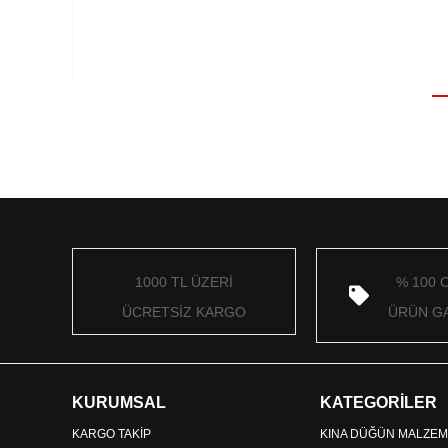
1000 TL ÜZERİ
% 100 
ÜCRETSİZ KARGO
ÜRÜN GA
KURUMSAL
KATEGORİLER
KARGO TAKİP
KINA DÜĞÜN MALZEM