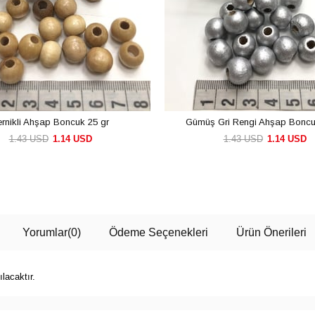
ernikli Ahşap Boncuk 25 gr
Gümüş Gri Rengi Ahşap Boncu
1.43 USD
1.14 USD
1.43 USD
1.14 USD
SEPETE EKLE
SEPETE EKLE
Yorumlar
(0)
Ödeme Seçenekleri
Ürün Önerileri
lacaktır.