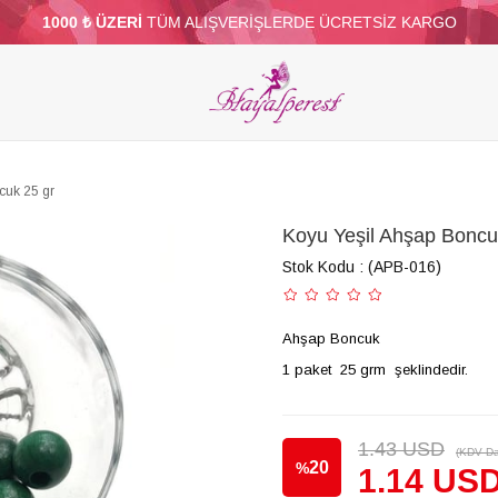
1000 ₺ ÜZERİ
TÜM ALIŞVERİŞLERDE ÜCRETSİZ KARGO
ELERİ
PARTİ VE SÜS MALZEMELERİ
TÜY
BONCUKLAR
TOPTAN
DİĞER
cuk 25 gr
Koyu Yeşil Ahşap Boncu
Stok Kodu
(APB-016)
Ahşap Boncuk
1 paket 25 grm şeklindedir.
1.43 USD
(KDV Da
20
%
1.14 US