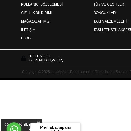
KULLANICI SÖZLEŞMESİ
TÜY VE ÇEŞİTLERİ
GİZLİLİK BİLDİRİMİ
BONCUKLAR
MAĞAZALARIMIZ
TAKI MALZEMELERİ
İLETİŞİM
TAŞLI TEKSTİL AKSE
BLOG
İNTERNETTE
GÜVENLİ ALIŞVERİŞ
Copyright © 2025 HayalperestBoncuk.com.tr | Tüm Hakları Saklıdır |
Çerez Kullanımı
Merhaba, sipariş