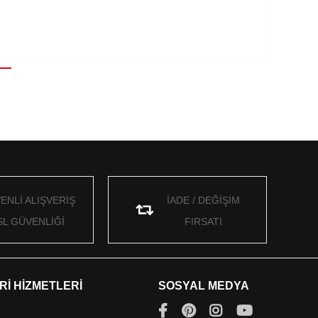
ENLİ ALIŞVERİŞ
İADE / DEĞİŞİM
SL GÜVENLİĞİ
FIRSATI
Rİ HİZMETLERİ
SOSYAL MEDYA