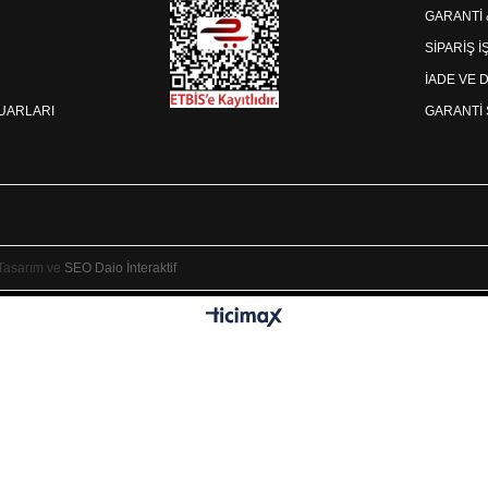
GARANTİ
SİPARİŞ 
İADE VE 
SUARLARI
GARANTİ 
 Tasarım ve
SEO
Daio İnteraktif