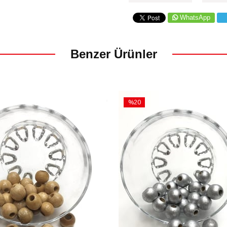
WhatsApp
Benzer Ürünler
%20
İndirim
m
%20İndirim