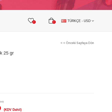
KURDELE
TAŞLI TEKSTİL AKSESUARLARI
TÜRKÇE - USD
0
0
< < Önceki Sayfaya Dön
k 25 gr
hil)
D
(KDV Dahil)