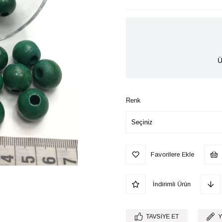
İndirim
Ü
Renk
Favorilere Ekle
İndirimli Ürün
TAVSIYE ET
Y