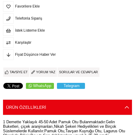
Favorilere Ekle
Telefonla Sipariş
İstek Listeme Ekle
Karşılaştır
Fiyat Düşünce Haber Ver
TAVSIYE ET
YORUM YAZ
SORULAR VE CEVAPLAR
WhatsApp
Telegram
ÜRÜN ÖZELLIKLERI
1 Demette Yaklaşık 45-50 Adet Pamuk Otu Bulanmaktadır.Gelin
Buketleri, çiçek aranjmanları,Nikah Şekeri Hediyelikleri ve Birçok
Süslemelerde Kullanılır.Pamuk Otu,Tavşan Kuyruğu Otu, Lagurus Otu