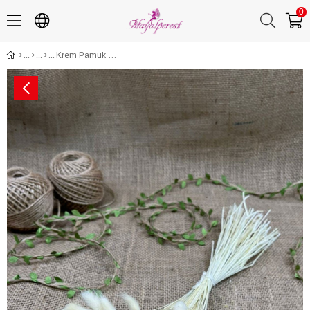
0
Krem Pamuk Otu Lagurus Dogal Kurutulmuş Çiçek