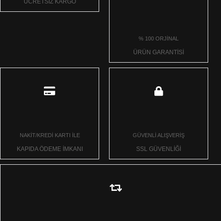
ÜCRETSİZ KARGO
% 100 ORJİNAL
ÜRÜN GARANTİSİ
NAKİT/KREDİ KARTI İLE
GÜVENLİ ALIŞVERİŞ
KAPIDA ÖDEME İMKANI
SSL GÜVENLİĞİ