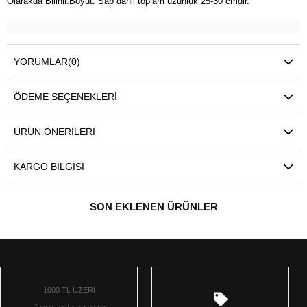
Olarakda Bilinir.Boyut: Sap dahil toplam uzunluk 25-30 cmdir.
YORUMLAR
(0)
ÖDEME SEÇENEKLERI
ÜRÜN ÖNERILERI
KARGO BILGISI
SON EKLENEN ÜRÜNLER
1000 TL ÜZERİ