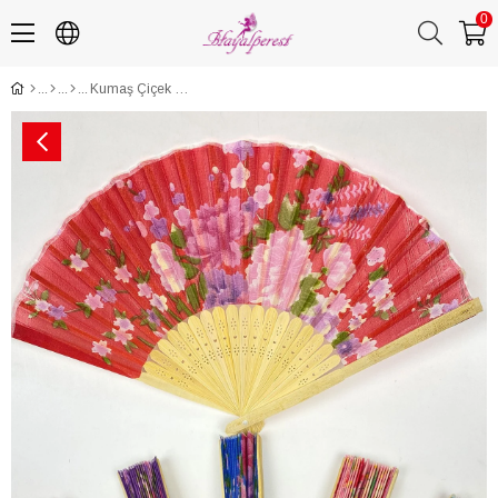
0
Kumaş Çiçek Desenli Dağıtmalık Ahşap Yelpaze 100 Adet