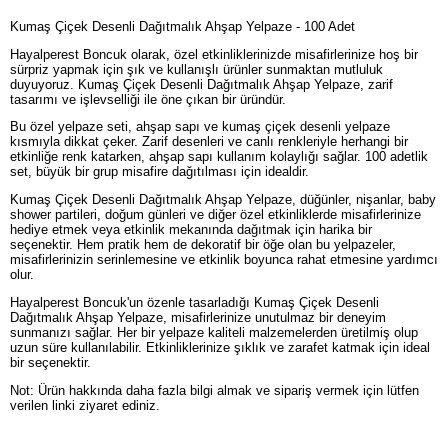
Kumaş Çiçek Desenli Dağıtmalık Ahşap Yelpaze - 100 Adet
Hayalperest Boncuk olarak, özel etkinliklerinizde misafirlerinize hoş bir
sürpriz yapmak için şık ve kullanışlı ürünler sunmaktan mutluluk
duyuyoruz. Kumaş Çiçek Desenli Dağıtmalık Ahşap Yelpaze, zarif
tasarımı ve işlevselliği ile öne çıkan bir üründür.
Bu özel yelpaze seti, ahşap sapı ve kumaş çiçek desenli yelpaze
kısmıyla dikkat çeker. Zarif desenleri ve canlı renkleriyle herhangi bir
etkinliğe renk katarken, ahşap sapı kullanım kolaylığı sağlar. 100 adetlik
set, büyük bir grup misafire dağıtılması için idealdir.
Kumaş Çiçek Desenli Dağıtmalık Ahşap Yelpaze, düğünler, nişanlar, baby
shower partileri, doğum günleri ve diğer özel etkinliklerde misafirlerinize
hediye etmek veya etkinlik mekanında dağıtmak için harika bir
seçenektir. Hem pratik hem de dekoratif bir öğe olan bu yelpazeler,
misafirlerinizin serinlemesine ve etkinlik boyunca rahat etmesine yardımcı
olur.
Hayalperest Boncuk'un özenle tasarladığı Kumaş Çiçek Desenli
Dağıtmalık Ahşap Yelpaze, misafirlerinize unutulmaz bir deneyim
sunmanızı sağlar. Her bir yelpaze kaliteli malzemelerden üretilmiş olup
uzun süre kullanılabilir. Etkinliklerinize şıklık ve zarafet katmak için ideal
bir seçenektir.
Not: Ürün hakkında daha fazla bilgi almak ve sipariş vermek için lütfen
verilen linki ziyaret ediniz.