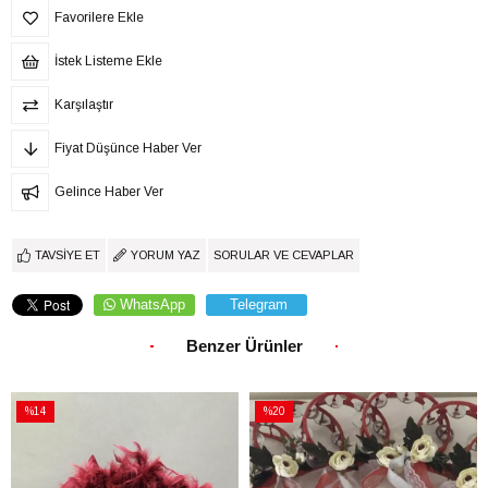
Favorilere Ekle
İstek Listeme Ekle
Karşılaştır
Fiyat Düşünce Haber Ver
Gelince Haber Ver
TAVSIYE ET
YORUM YAZ
SORULAR VE CEVAPLAR
WhatsApp
Telegram
Benzer Ürünler
%14
%20
İndirim
İndirim
%14İndirim
%20İndirim