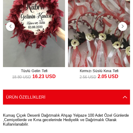
Tüylü Gelin Tefi
Kırmızı Süslü Kına Tefi
16.23 USD
2.05 USD
18.80 USD
2.56 USD
SEPETE EKLE
SEPETE EKLE
ÜRÜN ÖZELLIKLERI
Kumaş Çiçek Desenli Dağıtmalık Ahşap Yelpaze 100 Adet Özel Günlerde
,Cemiyetlerde ve Kına gecelerinde Hediyelik ve Dağıtmalık Olarak
Kullanılanabilir.