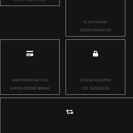
% 100 ORJİNAL
ÜRÜN GARANTİSİ
NAKİT/KREDİ KARTI İLE
GÜVENLİ ALIŞVERİŞ
KAPIDA ÖDEME İMKANI
SSL GÜVENLİĞİ